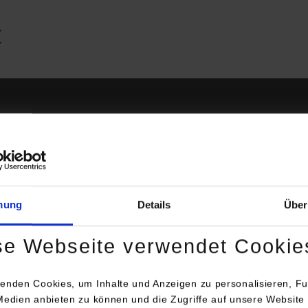
mesterpläne/Studienverlau
mung
Details
Über
se Webseite verwendet Cookie
udienverlauf stellt kursübergreifend die zeitliche Aufteilung in T
nge dar. Außerdem enthält er wichtige Termine, die schon vor B
enden Cookies, um Inhalte und Anzeigen zu personalisieren, Fu
ienjahrgang 2026 (PDF)
Medien anbieten zu können und die Zugriffe auf unsere Website 