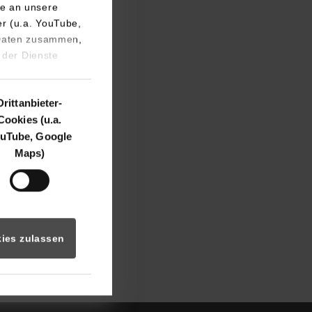
e an unsere
er (u.a. YouTube,
 Daten zusammen,
 der Dienste
Drittanbieter-
Cookies (u.a.
uTube, Google
Maps)
ies zulassen