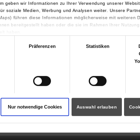
ienjahrgang 2025 (PDF)
m geben wir Informationen zu Ihrer Verwendung unserer Websit
ienjahrgang 2024 (PDF)
für soziale Medien, Werbung und Analysen weiter. Unsere Partn
aps) führen diese Informationen möglicherweise mit weiteren
ienjahrgang 2023 (PDF)
ihnen bereitgestellt haben oder die sie im Rahmen Ihrer Nutzung
lt haben.
hl
Präferenzen
Statistiken
Yo
Nur notwendige Cookies
Auswahl erlauben
Cook