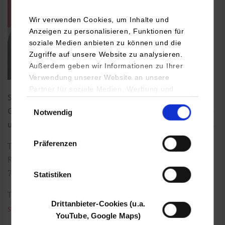
Wir verwenden Cookies, um Inhalte und
Anzeigen zu personalisieren, Funktionen für
soziale Medien anbieten zu können und die
Zugriffe auf unsere Website zu analysieren.
Außerdem geben wir Informationen zu Ihrer
Verwendung unserer Website an unsere
Partner für soziale Medien, Werbung und
Studiengangsleiter und Professor für Angewandte
Analysen weiter. Unsere Partner (u.a.
Einwilligungsauswahl
Gesundheitswissenschaften für Pflege, insbes. Pflege-
Notwendig
YouTube, Google Maps) führen diese
Informationen möglicherweise mit weiteren
und Gesundheitsforschung und Evidenzbasierte Praxis
Daten zusammen, die Sie ihnen bereitgestellt
Präferenzen
haben oder die sie im Rahmen Ihrer Nutzung
Tübinger Straße 33
der Dienste gesammelt haben.
Raum: 309
70178
Stuttgart
Statistiken
Tel.:
0711/1849-4608
Drittanbieter-Cookies (u.a.
stefan.noest@dhbw-stuttgart.de
YouTube, Google Maps)