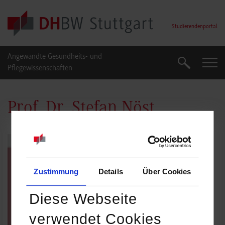
Skip to main content
Studierendenportal
Angewandte Gesundheits- und
Suche
Suche
Pflegewissenschaften
Prof. Dr. Stefan Nöst
Zustimmung
Details
Über Cookies
Diese Webseite
verwendet Cookies