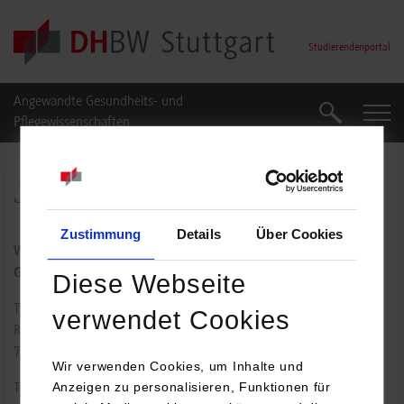
Skip to main content
Studierendenportal
Angewandte Gesundheits- und
Suche
Suche
Pflegewissenschaften
Julia Willner, M.Sc.
Zustimmung
Details
Über Cookies
Wissenschaftliche Mitarbeiterin am Studienzentrum für
Gesundheitswissenschaften & Management
Diese Webseite
Tübinger Straße 33
verwendet Cookies
Raum: 209
70178
Stuttgart
Wir verwenden Cookies, um Inhalte und
Anzeigen zu personalisieren, Funktionen für
Tel.:
0711/1849-4667