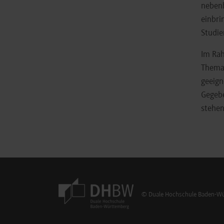
nebenb
einbri
Studie
Im Rah
Thema 
geeign
Gegebe
stehen
© Duale Hochschule Baden-Wür
Footer Meta Navigation