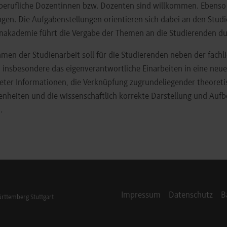
erufliche Dozentinnen bzw. Dozenten sind willkommen. Ebenso
ngen. Die Aufgabenstellungen orientieren sich dabei an den Stud
nakademie führt die Vergabe der Themen an die Studierenden du
men der Studienarbeit soll für die Studierenden neben der fach
insbesondere das eigenverantwortliche Einarbeiten in eine ne
eter Informationen, die Verknüpfung zugrundeliegender theoret
nheiten und die wissenschaftlich korrekte Darstellung und Aufb
.
Impressum
Datenschutz
B
ttemberg Stuttgart