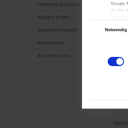
Google M
Lehrbeauftragte gesucht
die Sie 
gesamme
Highlights & News
Einwilligungsauswa
Notwendig
Allgemeine Downloads
Do
Nützliche Links
Ba
Ansprechpersonen
Stu
Währen
anfert
Kompe
Die Th