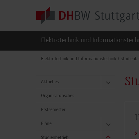
Skip to main content
Elektrotechnik und Informationstech
You are here:
Elektrotechnik und Informationstechnik
Studienbe
St
Aktuelles
Organisatorisches
Erstsemester
H
Pläne
Studienbetrieb