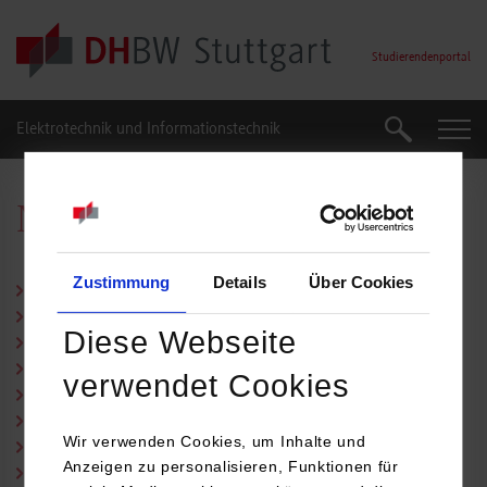
Skip to main content
Studierendenportal
Elektrotechnik und Informationstechnik
Suche
Suche
Nützliche Links
Zustimmung
Details
Über Cookies
A-Z Verzeichnis
Beratungsnetzwerk
Diese Webseite
Studienberatung
Studienkosten & Finanzierung
verwendet Cookies
Studierendenwerk Stuttgart
Studieren mit Kind
Wir verwenden Cookies, um Inhalte und
Sozialberatung des Studierendenwerks
Anzeigen zu personalisieren, Funktionen für
UNI-TIPP