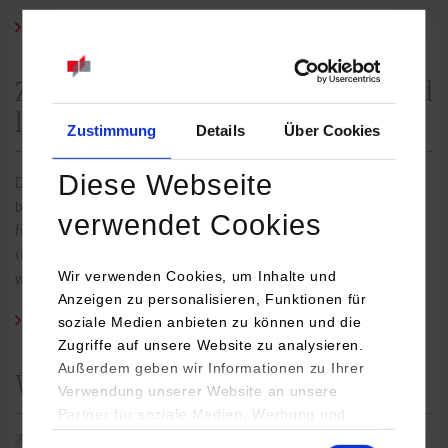
Zum Angebot des Education Service Center
Zentrum für Hochschuldidaktik und
lebenslanges Lernen (ZHL)
Zustimmung
Details
Über Cookies
Diese Webseite
Das Zentrum für Hochschuldidaktik und lebenslanges Lernen (ZHL)
bietet ein vielseitiges und interessantes Weiterbildungsprogramm
verwendet Cookies
für alle Lehrenden der Dualen Hochschule Baden-Württemberg
(DHBW) an. Alles Seminarangebote können kostenlos gebucht
Wir verwenden Cookies, um Inhalte und
werden.
Anzeigen zu personalisieren, Funktionen für
A
ngebote der Hochschuldidaktik
soziale Medien anbieten zu können und die
Zugriffe auf unsere Website zu analysieren.
Außerdem geben wir Informationen zu Ihrer
Wissenschaftliche Weiterbildung
Verwendung unserer Website an unsere
Partner für soziale Medien, Werbung und
Analysen weiter. Unsere Partner (u.a.
Einwilligungsauswahl