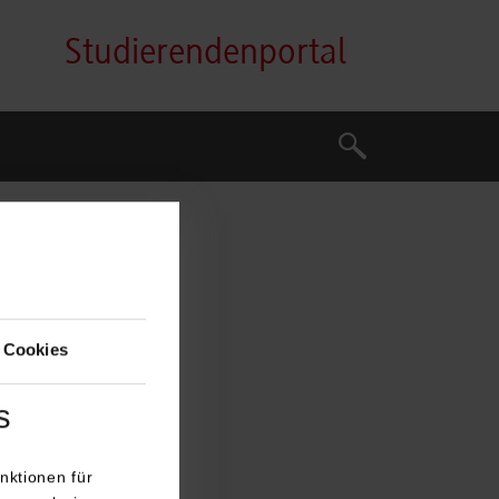
Studierendenportal
Suche
Suche
n
 Cookies
gangsleiter BWL-
nt
s
nktionen für