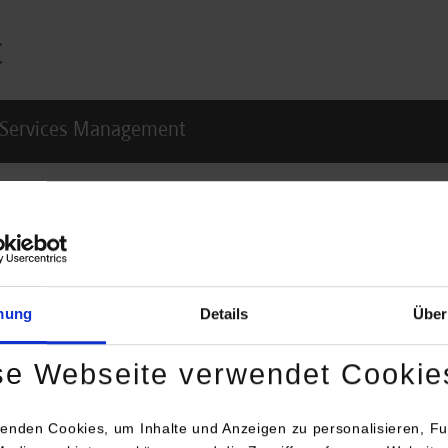
l Services Management
agement
Ansprechperson
of. Dr. Friedrich Augenstei
mung
Details
Über
Studiendekan und Studien
Dienstleistungsmanageme
se Webseite verwendet Cookie
Paulinenstraße 50
Raum: 115
enden Cookies, um Inhalte und Anzeigen zu personalisieren, Fu