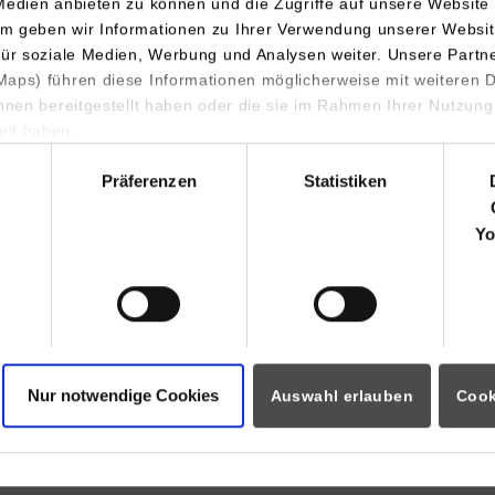
Medien anbieten zu können und die Zugriffe auf unsere Website 
70178
Stuttgart
m geben wir Informationen zu Ihrer Verwendung unserer Websit
Tel.:
0711/1849-4592
für soziale Medien, Werbung und Analysen weiter. Unsere Partn
aps) führen diese Informationen möglicherweise mit weiteren
Fax: 0711/1849-4581
ihnen bereitgestellt haben oder die sie im Rahmen Ihrer Nutzung
friedrich.augenstein@dhbw-s
lt haben.
hl
Präferenzen
Statistiken
Yo
Nur notwendige Cookies
Auswahl erlauben
Cook