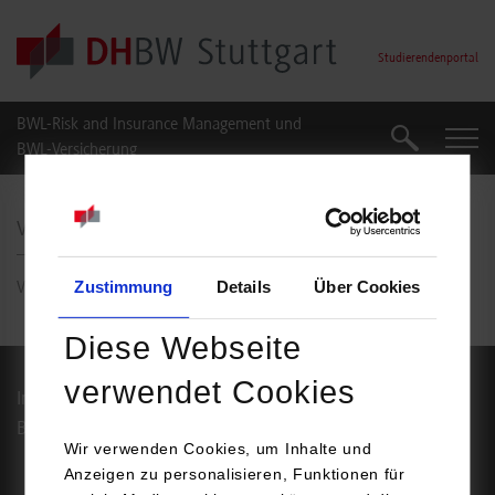
Skip to main content
Studierendenportal
BWL-Risk and Insurance Management und
Suche
Suche
BWL-Versicherung
Vielen Dank!
Zustimmung
Details
Über Cookies
Vielen Dank für Ihre Nachricht!
Diese Webseite
verwendet Cookies
Impressum
Datenschutz
Barrierefreiheit
Service
Wir verwenden Cookies, um Inhalte und
Anzeigen zu personalisieren, Funktionen für