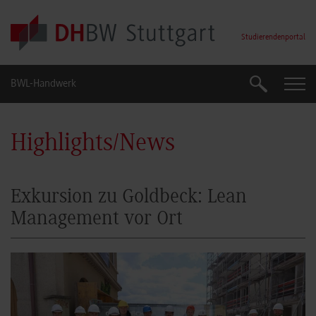
Skip to main content
Studierendenportal
BWL-Handwerk
Suche
Suche
Highlights/News
Exkursion zu Goldbeck: Lean
Management vor Ort