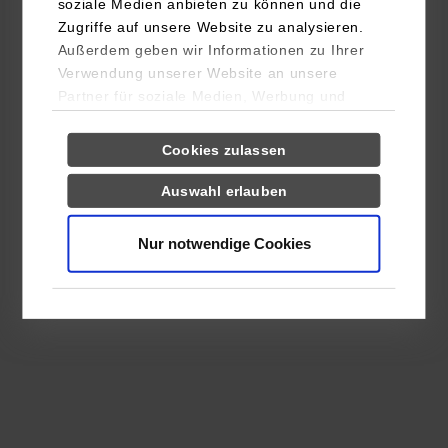
soziale Medien anbieten zu können und die
Zugriffe auf unsere Website zu analysieren.
Außerdem geben wir Informationen zu Ihrer
Verwendung unserer Website an unsere
Partner für soziale Medien, Werbung und
Analysen weiter. Unsere Partner (u.a.
Einwilligungsauswahl
Notwendig
YouTube, Google Maps) führen diese
Cookies zulassen
Informationen möglicherweise mit weiteren
Daten zusammen, die Sie ihnen bereitgestellt
Auswahl erlauben
Präferenzen
haben oder die sie im Rahmen Ihrer Nutzung
der Dienste gesammelt haben.
Nur notwendige Cookies
Statistiken
Drittanbieter-Cookies (u.a.
YouTube, Google Maps)