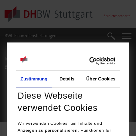
Skip to main content
Studierendenportal
BWL-Finanzdienstleistungen
Suche
Suche
Impressum
Datenschutz
Barrierefreiheit
Service
Zustimmung
Details
Über Cookies
Footer Meta Navigation
Diese Webseite
verwendet Cookies
© Duale Hochschule Baden-Württemberg Stuttgart
Wir verwenden Cookies, um Inhalte und
Anzeigen zu personalisieren, Funktionen für