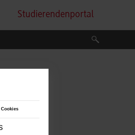
Studierendenportal
Suche
Suche
art.
 Cookies
s