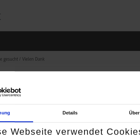
e gesucht
Vielen Dank
 Dank für Ihr Interesse an einer Lehrtätigkeit an der DHBW Stuttg
halten in Kürze eine E-Mail von uns.
mung
Details
Über
se Webseite verwendet Cookie