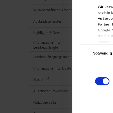
Wir verw
Wissenschaftliche Arbeiten
soziale 
Außerde
Auslandssemester
Partner 
Google M
Highlights & News
die Sie 
gesamme
Informationen für
Einwilligungsauswa
Lehrbeauftragte
Notwendig
Lehrbeauftragte gesucht
Informationen für Duale Partner
Master
Allgemeine Downloads
Nützliche Links