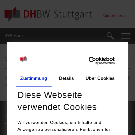
Skip to main content
Studierendenportal
BWL-Bank
Suche
Suche
Vielen Dank
Zustimmung
Details
Über Cookies
Vielen Dank für die Einreichung Ihres Themenvorschlag Projektarbeit
II.
Diese Webseite
verwendet Cookies
Impressum
Datenschutz
Wir verwenden Cookies, um Inhalte und
Barrierefreiheit
Service
Anzeigen zu personalisieren, Funktionen für