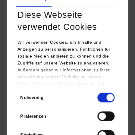
Diese Webseite
verwendet Cookies
Wir verwenden Cookies, um Inhalte und
Anzeigen zu personalisieren, Funktionen für
soziale Medien anbieten zu können und die
Zugriffe auf unsere Website zu analysieren.
Außerdem geben wir Informationen zu Ihrer
Verwendung unserer Website an unsere
Partner für soziale Medien, Werbung und
Analysen weiter. Unsere Partner (u.a.
Einwilligungsauswahl
Notwendig
YouTube, Google Maps) führen diese
Informationen möglicherweise mit weiteren
Daten zusammen, die Sie ihnen bereitgestellt
Präferenzen
haben oder die sie im Rahmen Ihrer Nutzung
der Dienste gesammelt haben.
Statistiken