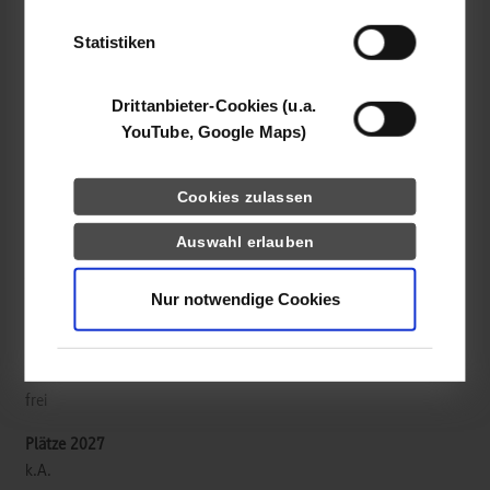
der Dienste gesammelt haben.
Wirtschaftsinformatik / Sales und Consulting
Statistiken
Württembergische Versicherung AG
W&W-Platz 1
Drittanbieter-Cookies (u.a.
70806
Kornwestheim
YouTube, Google Maps)
https://www.ww-ag.com
Cookies zulassen
Jaqueline Baumann
Auswahl erlauben
07141-16-75 38 34
jaqueline.baumann@ww-ag.com
Nur notwendige Cookies
frei
k.A.