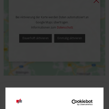
Bei Aktivierung der Karte werden Daten automatisiert an
Google Maps übertragen.
Informationen zum
Datenschutz
Dauerhaft aktivieren
Einmalig aktivieren
BWL-Finanzdienstleistungen