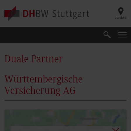
Skip to main content
Standorte
Suche
Suche
Duale Partner
Württembergische
Versicherung AG