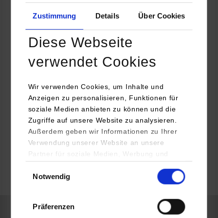
Württembergische Versicherung AG
Zustimmung
Details
Über Cookies
W&W-Platz 1
70806
Kornwestheim
Diese Webseite
https://www.ww-ag.com
verwendet Cookies
Jaqueline Baumann
07141-16-75 38 34
Wir verwenden Cookies, um Inhalte und
jaqueline.baumann@ww-ag.com
Anzeigen zu personalisieren, Funktionen für
soziale Medien anbieten zu können und die
Zugriffe auf unsere Website zu analysieren.
Außerdem geben wir Informationen zu Ihrer
Verwendung unserer Website an unsere
belegt
Partner für soziale Medien, Werbung und
Analysen weiter. Unsere Partner (u.a.
Einwilligungsauswahl
Notwendig
YouTube, Google Maps) führen diese
frei
Informationen möglicherweise mit weiteren
Daten zusammen, die Sie ihnen bereitgestellt
Präferenzen
haben oder die sie im Rahmen Ihrer Nutzung