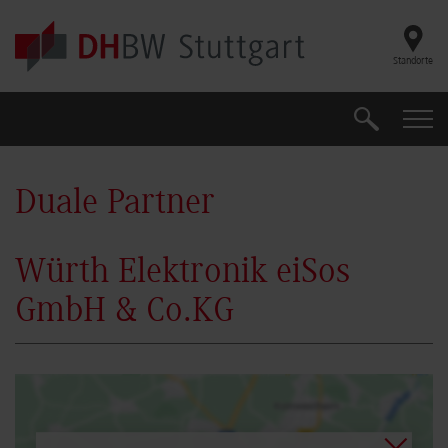
Skip to main content
Standorte
Suche
Suche
Duale Partner
Würth Elektronik eiSos
GmbH & Co.KG