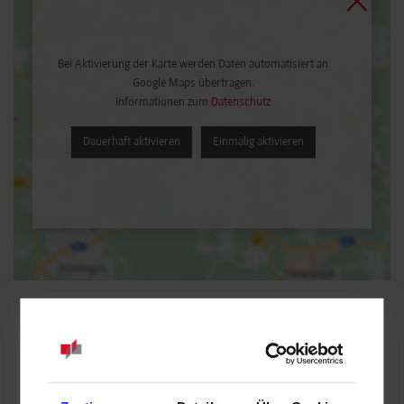
Bei Aktivierung der Karte werden Daten automatisiert an
Google Maps übertragen.
Informationen zum
Datenschutz
Dauerhaft aktivieren
Einmalig aktivieren
Wirtschaftsinformatik / Dienstleistungsmanagement