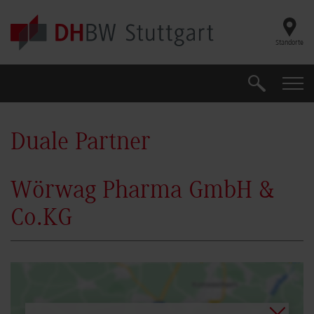
Skip to main content
Standorte
Suche
Suche
Duale Partner
Wörwag Pharma GmbH &
Co.KG