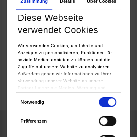
Zustimmung
Details
Über Cookies
Wörwag Pharma GmbH & Co.KG
Flugfeld-Allee 24
Diese Webseite
71034
Böblingen
verwendet Cookies
Matthijs de Heus
07031/6204-17
info@woerwagpharma.com
Wir verwenden Cookies, um Inhalte und
Anzeigen zu personalisieren, Funktionen für
soziale Medien anbieten zu können und die
Zugriffe auf unsere Website zu analysieren.
Außerdem geben wir Informationen zu Ihrer
Verwendung unserer Website an unsere
frei
Partner für soziale Medien, Werbung und
Analysen weiter. Unsere Partner (u.a.
Einwilligungsauswahl
k.A.
Notwendig
YouTube, Google Maps) führen diese
Informationen möglicherweise mit weiteren
Daten zusammen, die Sie ihnen bereitgestellt
Präferenzen
haben oder die sie im Rahmen Ihrer Nutzung
BWL-Dienstleistungsmanagement-Media, Vertrieb und
der Dienste gesammelt haben.
Kommunikation