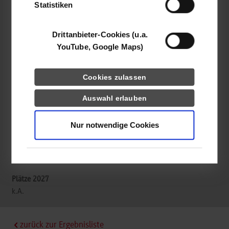
Statistiken
Wörwag Pharma GmbH & Co.KG
Drittanbieter-Cookies (u.a.
Flugfeld-Allee 24
YouTube, Google Maps)
71034
Böblingen
Matthijs de Heus
Cookies zulassen
07031/6204-17
info@woerwagpharma.com
Auswahl erlauben
Nur notwendige Cookies
frei
k.A.
zurück zur Ergebnisliste