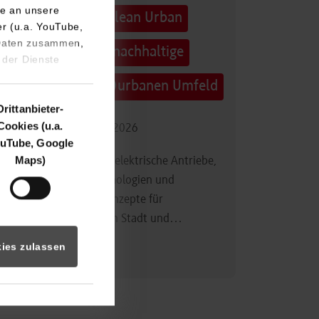
e an unsere
Technologietag: Clean Urban
er (u.a. YouTube,
 Daten zusammen,
Transportation – nachhaltige
 der Dienste
Mobilität im (sub)urbanen Umfeld
Drittanbieter-
Cookies (u.a.
16.09.2026 - 17.09.2026
uTube, Google
Maps)
Im Mittelpunkt stehen elektrische Antriebe,
moderne Batterietechnologien und
innovative Fahrzeugkonzepte für
nachhaltige Mobilität in Stadt und…
ies zulassen
Zum Event