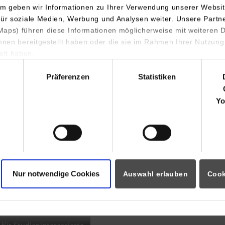
m geben wir Informationen zu Ihrer Verwendung unserer Websit
INDIS-Infoveranstaltung für
für soziale Medien, Werbung und Analysen weiter. Unsere Partn
aps) führen diese Informationen möglicherweise mit weiteren
Studierende
ihnen bereitgestellt haben oder die sie im Rahmen Ihrer Nutzung
lt haben.
hl
Präferenzen
Statistiken
07.09.2026
18:00 Uhr
Yo
Online INDIS-Infoveranstaltung für
Studierende
Nur notwendige Cookies
Auswahl erlauben
Cook
Zum Event