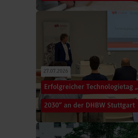
Von der Promotion in Australien über die We
evidenzbasierter Pflege bis hin zur aktiven G
Führungsaufgaben – Drei…
Beitrag lesen
27.07.2026
Erfolgreicher Technologietag 
2030“ an der DHBW Stuttgart
Wie gelingt Transformation in einer Zeit, in d
und gesellschaftliche Rahmenbedingungen im
Genau…