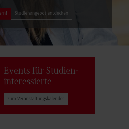
ern!
Studienangebot entdecken
Events für Studien­
interessierte
zum Veranstaltungs­kalender