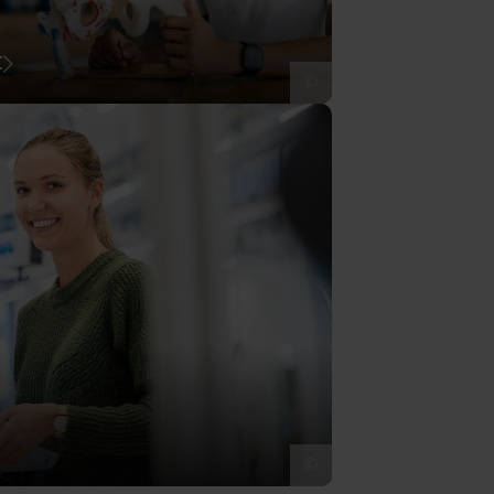
t
©
©