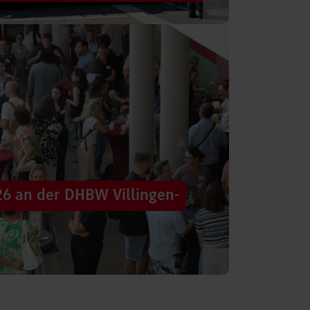
©
 säumten am Samstag die Straßen der
tten im farbenfrohen Zug: ein eigener DHBW-
26 an der DHBW Villingen-
©
d dennoch eine Verbindung schaffen, mit
 – connecting minds“ hat der DHBW-