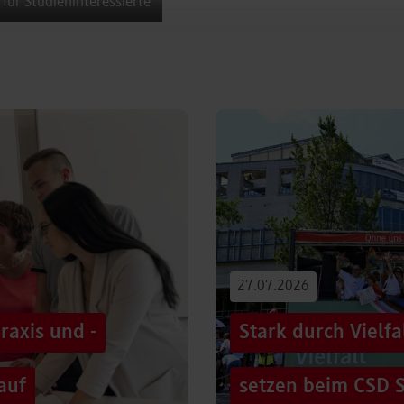
 für Studieninteressierte
27.07.2026
raxis und -
Stark durch Vielf
auf
setzen beim CSD S