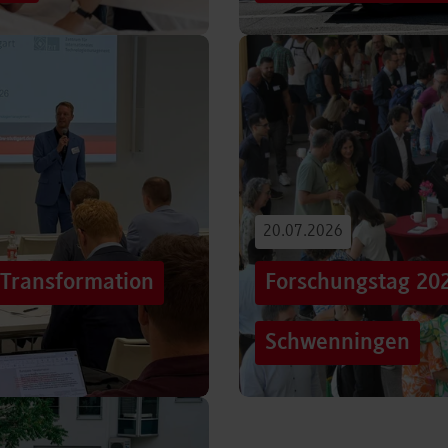
iterentwicklung
Hunderttausende Menschen
estaltung von
Stuttgarter Innenstadt. Mi
Truck, eine große…
Beitrag lesen
20.07.2026
„Transformation
Forschungstag 20
Schwenningen
er sich Technologien, Märkte
Grenzen überschreiten – un
mer schneller verändern?
dem Motto „crossing lines
Forschungstag in…