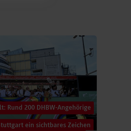
alt: Rund 200 DHBW-Angehörige
tuttgart ein sichtbares Zeichen