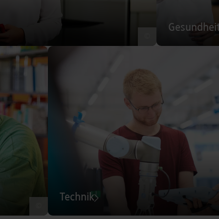
Gesundhei
©
Technik
©