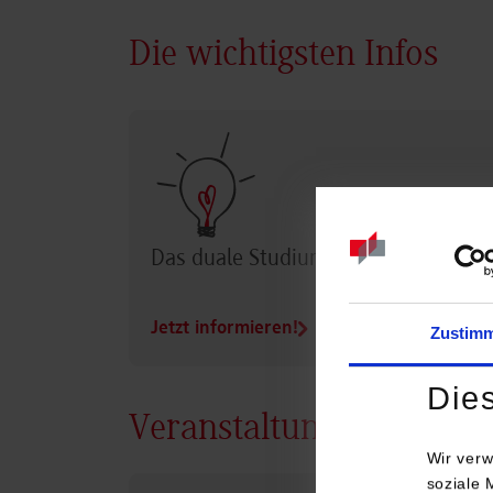
Die wichtigsten Infos
Das duale Studium im Überblick
Jetzt informieren!
Zustim
Die
Veranstaltungen
Wir verw
soziale 