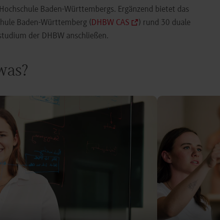
e Hochschule Baden-Württembergs. Ergänzend bietet das
chule Baden-Württemberg (
DHBW CAS
) rund 30 duale
orstudium der DHBW anschließen.
 was?