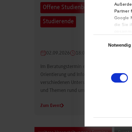
Außerde
Offene Studienberatung für
Partner 
Google M
Studierende
die Sie 
gesamme
Einwilligungsauswa
Notwendig
02.09.2026
18:00 Uhr
Im Beratungstermin erhalten Studierende
Orientierung und Informationen zu
verschiedenen Unterstützungsmöglichkeiten
und Themen rund um das Studium.
Zum Event