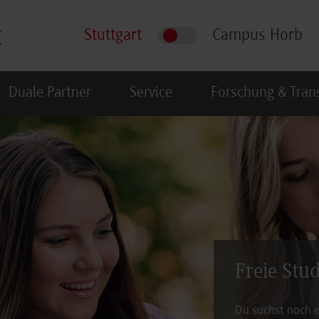
Stuttgart
Campus Horb
Duale Partner
Service
Forschung & Tran
Freie Stu
Du suchst noch e