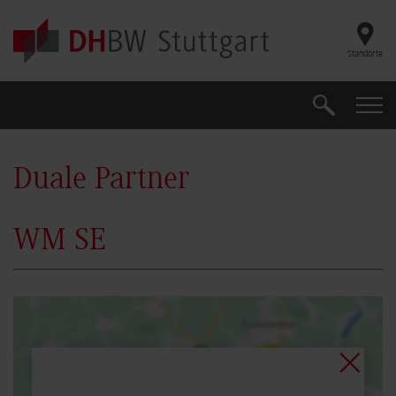
Skip to main content
Standorte
Suche
Suche
Duale Partner
WM SE