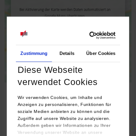
Bei Aktivierung der Karte werden Daten automatisiert an
Google Maps übertragen.
Informationen zum
Datenschutz
Dauerhaft aktivieren
Einmalig aktivieren
Zustimmung
Details
Über Cookies
Diese Webseite
verwendet Cookies
Wir verwenden Cookies, um Inhalte und
Anzeigen zu personalisieren, Funktionen für
BWL-Handel
soziale Medien anbieten zu können und die
Zugriffe auf unsere Website zu analysieren.
Außerdem geben wir Informationen zu Ihrer
WM SE
Verwendung unserer Website an unsere
Otto-Hahn-Straße 10