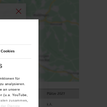
agen.
 Cookies
s
nktionen für
zu analysieren.
e an unsere
Plätze 2026
Plätze 2027
er (u.a. YouTube,
 Daten zusammen,
frei
k.A.
 der Dienste