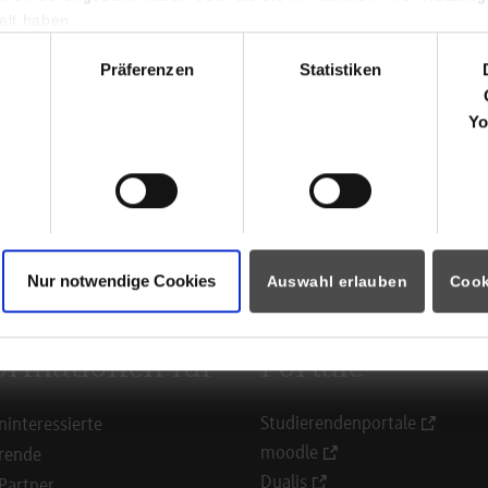
Marie-Curie-Str. 1
lt haben.
70806
Kornwestheim
hl
Präferenzen
Statistiken
www.gienger.de
Yo
Helene Wirz
07154/136220
ausbildung@gienger.de
Nur notwendige Cookies
Auswahl erlauben
Cook
ormationen für
Portale
Studierendenportale
ninteressierte
moodle
rende
Dualis
Partner