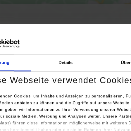
Aktivierung der Karte werden Daten automatisiert an Google Maps übertr
Informationen zum
Datenschutz
Dauerhaft aktivieren
Einmalig aktivieren
mung
Details
Über
se Webseite verwendet Cookie
enden Cookies, um Inhalte und Anzeigen zu personalisieren, Fu
Medien anbieten zu können und die Zugriffe auf unsere Website 
m geben wir Informationen zu Ihrer Verwendung unserer Websit
Anschrift / Ansprechperson
Bemerkungen
für soziale Medien, Werbung und Analysen weiter. Unsere Partn
aps) führen diese Informationen möglicherweise mit weiteren
Wilhelm Gienger KG
ihnen bereitgestellt haben oder die sie im Rahmen Ihrer Nutzung