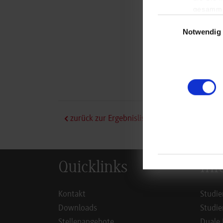
gesamme
Einwilligungsauswa
Notwendig
zurück zur Ergebnisliste
Quicklinks
Inf
Kontakt
Studie
Downloads
Studie
Stellenangebote
Duale 