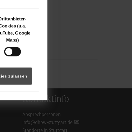
Drittanbieter-
Cookies (u.a.
uTube, Google
Maps)
ies zulassen
Kontaktinfo
Ansprechpersonen
info@dhbw-stuttgart.de
Standorte in Stuttgart