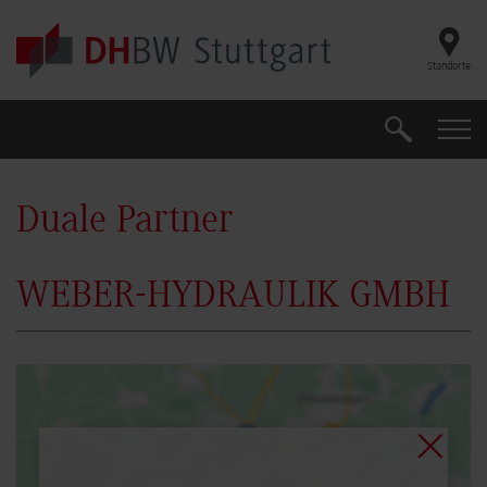
Skip to main content
Standorte
Suche
Suche
Duale Partner
WEBER-HYDRAULIK GMBH