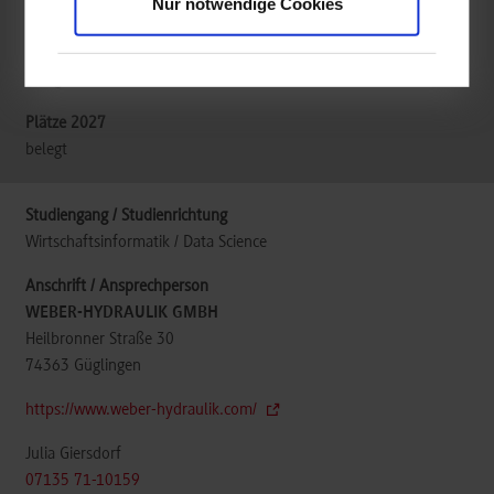
Nur notwendige Cookies
Produktionstechnik
belegt
belegt
Wirtschaftsinformatik / Data Science
WEBER-HYDRAULIK GMBH
Heilbronner Straße 30
74363
Güglingen
https://www.weber-hydraulik.com/
Julia Giersdorf
07135 71-10159