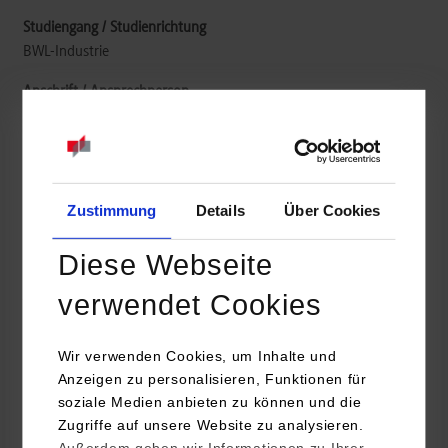
BWL-Industrie
WEBER-HYDRAULIK GMBH
Heilbronner Straße 30
74363
Güglingen
https://www.weber-hydraulik.com/
Zustimmung
Details
Über Cookies
Julia Giersdorf
Diese Webseite
07135 71-10159
julia.giersdorf@weber-hydraulik.com
verwendet Cookies
Wir verwenden Cookies, um Inhalte und
Anzeigen zu personalisieren, Funktionen für
soziale Medien anbieten zu können und die
frei
Zugriffe auf unsere Website zu analysieren.