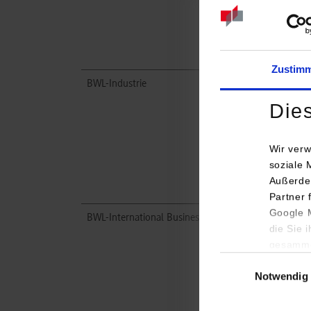
Zustim
BWL-Industrie
Die
Wir verw
soziale 
Außerde
Partner 
Google M
BWL-International Business
die Sie 
gesamme
Einwilligungsauswa
Notwendig