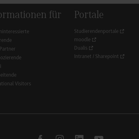
ormationen für
Portale
Studierendenportale
ninteressierte
moodle
rende
Dualis
Partner
Intranet / Sharepoint
ozierende
i
eitende
ational Visitors
facebook
instagram
linkedin
youtube