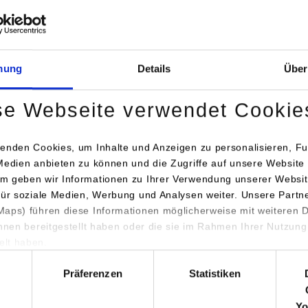
Lea Schmeckenbecher
07032 208249
ausbildung@walterknoll.de
mung
Details
Über
WALTER KNOLL AG & Co. KG
https://www.walter
Bahnhofstr. 25
se Webseite verwendet Cookie
71083
Herrenberg
Lea Schmeckenbecher
enden Cookies, um Inhalte und Anzeigen zu personalisieren, Fu
07032 208249
Medien anbieten zu können und die Zugriffe auf unsere Website 
ausbildung@walterknoll.de
m geben wir Informationen zu Ihrer Verwendung unserer Websit
für soziale Medien, Werbung und Analysen weiter. Unsere Partn
aps) führen diese Informationen möglicherweise mit weiteren
WALTER KNOLL AG & Co. KG
ihnen bereitgestellt haben oder die sie im Rahmen Ihrer Nutzung
Bahnhofstr. 25
lt haben.
71083
Herrenberg
hl
Präferenzen
Statistiken
Lea Schmeckenbecher
07032 208249
Yo