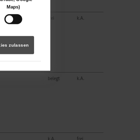
Maps)
frei
k.A.
ies zulassen
belegt
k.A.
k.A.
frei