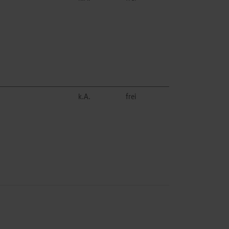
k.A.
frei