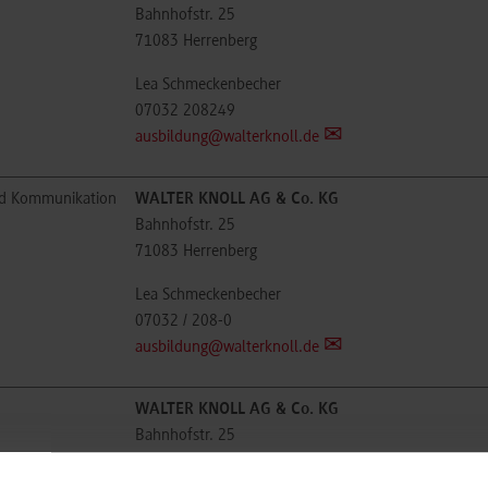
Bahnhofstr. 25
71083
Herrenberg
Lea Schmeckenbecher
07032 208249
ausbildung@walterknoll.de
nd Kommunikation
WALTER KNOLL AG & Co. KG
Bahnhofstr. 25
71083
Herrenberg
Lea Schmeckenbecher
07032 / 208-0
ausbildung@walterknoll.de
WALTER KNOLL AG & Co. KG
Bahnhofstr. 25
71083
Herrenberg