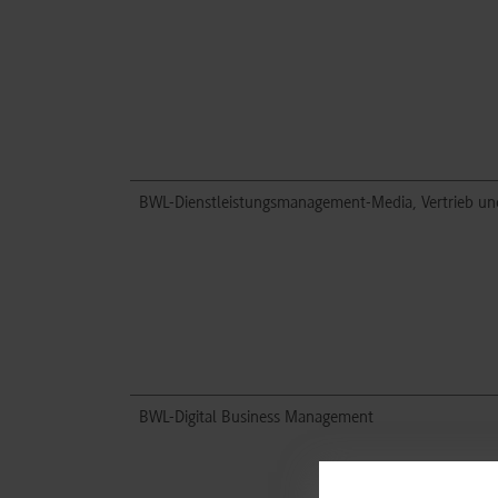
BWL-Dienstleistungsmanagement-Media, Vertrieb u
BWL-Digital Business Management