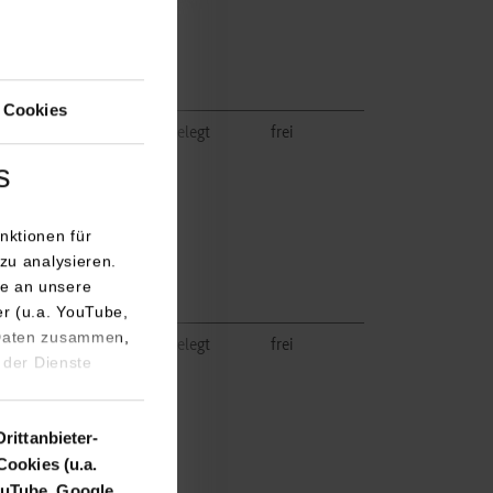
 Cookies
knoll.de/about/careers
belegt
frei
s
nktionen für
zu analysieren.
e an unsere
er (u.a. YouTube,
 Daten zusammen,
belegt
frei
 der Dienste
Drittanbieter-
Cookies (u.a.
uTube, Google