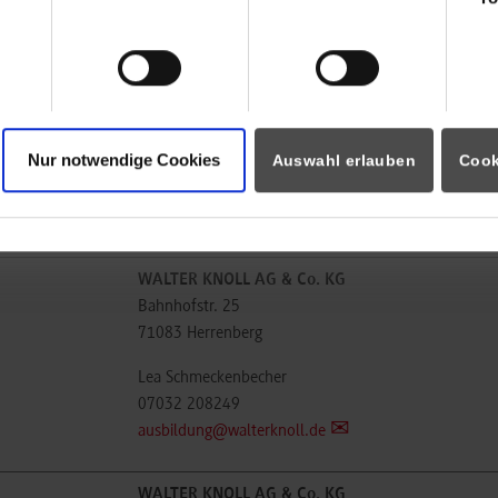
ausbildung@walterknoll.de
WALTER KNOLL AG & Co. KG
Bahnhofstr. 25
71083
Herrenberg
Nur notwendige Cookies
Auswahl erlauben
Cook
Lenja Schmidt
07032 / 208-0
ausbildung@walterknoll.de
WALTER KNOLL AG & Co. KG
Bahnhofstr. 25
71083
Herrenberg
Lea Schmeckenbecher
07032 208249
ausbildung@walterknoll.de
WALTER KNOLL AG & Co. KG