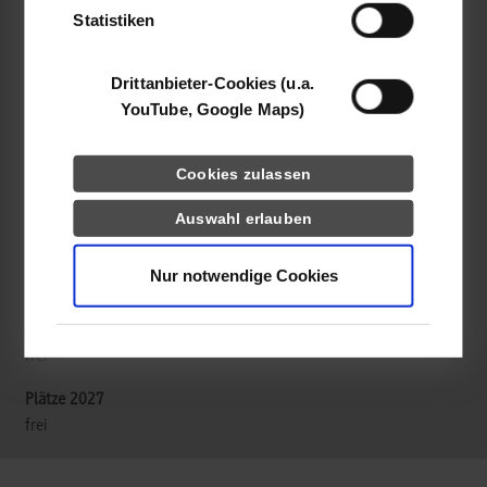
Statistiken
W&W Informatik GmbH
Wüstenrotstr. 1
Drittanbieter-Cookies (u.a.
71638
Ludwigsburg
YouTube, Google Maps)
www.ww-ag.com
Cookies zulassen
Marco Tisch
07141 16-753255
Auswahl erlauben
marco.tisch@ww-ag.com
Nur notwendige Cookies
frei
frei