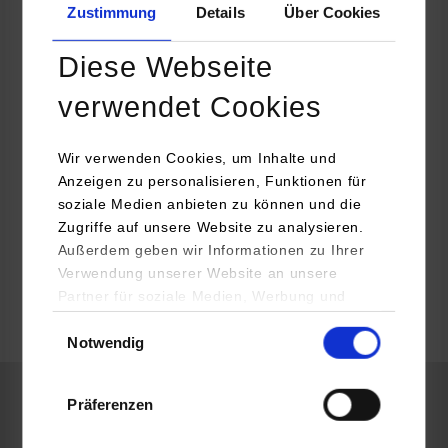
Zustimmung
Details
Über Cookies
71638
Ludwigsburg
Diese Webseite
www.ww-ag.com
verwendet Cookies
Marco Tisch
07141 16-753255
marco.tisch@ww-ag.com
Wir verwenden Cookies, um Inhalte und
Anzeigen zu personalisieren, Funktionen für
soziale Medien anbieten zu können und die
Zugriffe auf unsere Website zu analysieren.
Außerdem geben wir Informationen zu Ihrer
frei
Verwendung unserer Website an unsere
Partner für soziale Medien, Werbung und
Analysen weiter. Unsere Partner (u.a.
Einwilligungsauswahl
k.A.
Notwendig
YouTube, Google Maps) führen diese
Informationen möglicherweise mit weiteren
Daten zusammen, die Sie ihnen bereitgestellt
Präferenzen
haben oder die sie im Rahmen Ihrer Nutzung
Informatik
der Dienste gesammelt haben.