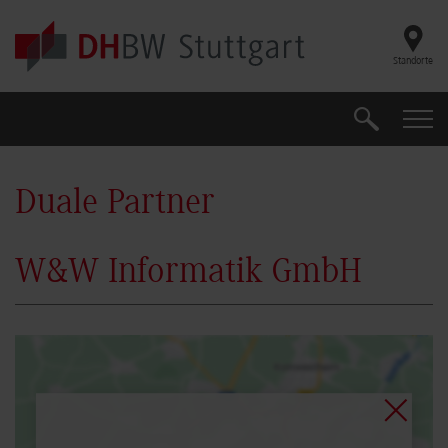
Skip to main content
Standorte
Suche
Suche
Duale Partner
W&W Informatik GmbH