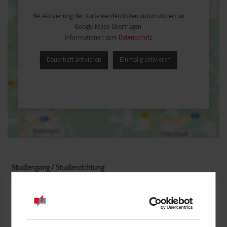
Bei Aktivierung der Karte werden Daten automatisiert an
Google Maps übertragen.
Informationen zum
Datenschutz
Dauerhaft aktivieren
Einmalig aktivieren
Wirtschaftsinformatik / Data Science
W&W Informatik GmbH
Wüstenrotstr. 1