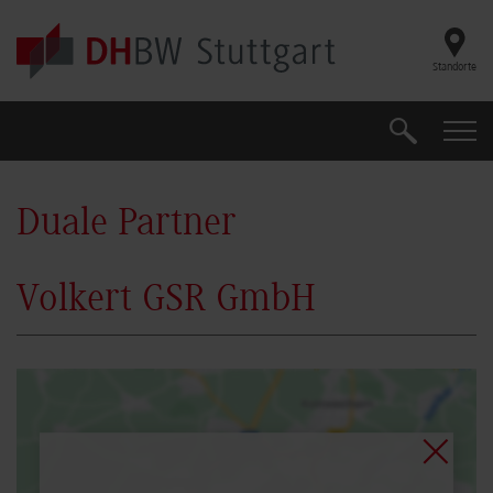
Skip to main content
Standorte
Suche
Suche
Duale Partner
Volkert GSR GmbH