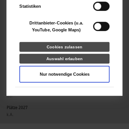
Statistiken
Viessmann Shared Service GmbH
Viessmannstr. 1
Drittanbieter-Cookies (u.a.
35108
Allendorf
YouTube, Google Maps)
Viviana Moro
+49 160 90787213
Cookies zulassen
youngtalents@viessmann-climatesolutions.com
Auswahl erlauben
https://www.viessmann-climatesolutions.com/de/karriere/young-
Nur notwendige Cookies
talents.html
frei
k.A.