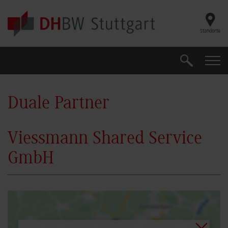
Skip to main content
Standorte
Suche
Suche
Duale Partner
Viessmann Shared Service
GmbH