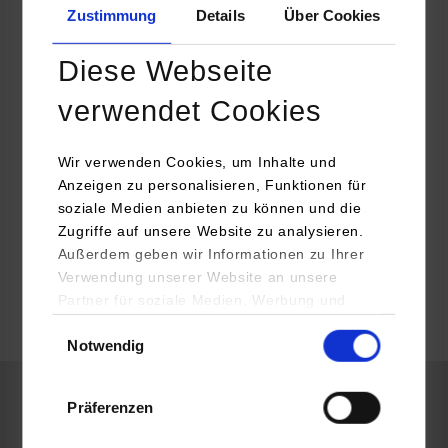
Viessmann Shared Service GmbH
Zustimmung
Details
Über Cookies
Viessmannstr. 1
35108
Allendorf
Diese Webseite
Viviana Moro
verwendet Cookies
+49 160 90787213
youngtalents@viessmann-climatesolutions.com
Wir verwenden Cookies, um Inhalte und
Anzeigen zu personalisieren, Funktionen für
soziale Medien anbieten zu können und die
Zugriffe auf unsere Website zu analysieren.
Außerdem geben wir Informationen zu Ihrer
k.A.
Verwendung unserer Website an unsere
Partner für soziale Medien, Werbung und
Analysen weiter. Unsere Partner (u.a.
Einwilligungsauswahl
frei
Notwendig
YouTube, Google Maps) führen diese
Informationen möglicherweise mit weiteren
Daten zusammen, die Sie ihnen bereitgestellt
Präferenzen
haben oder die sie im Rahmen Ihrer Nutzung
Embedded Systems / General Engineering
der Dienste gesammelt haben.