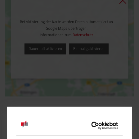
Bei Aktivierung der Karte werden Daten automatisiert an
Google Maps übertragen.
Informationen zum
Datenschutz
Dauerhaft aktivieren
Einmalig aktivieren
RSW / Accounting und Controlling