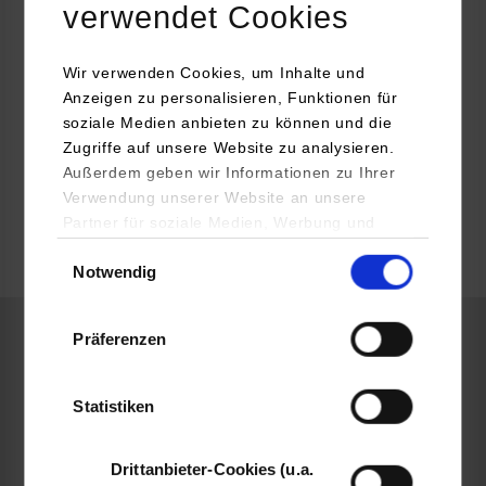
verwendet Cookies
70469
Stuttgart
Valentin Hahn-Woernle
Wir verwenden Cookies, um Inhalte und
Anzeigen zu personalisieren, Funktionen für
soziale Medien anbieten zu können und die
Zugriffe auf unsere Website zu analysieren.
Außerdem geben wir Informationen zu Ihrer
frei
Verwendung unserer Website an unsere
Partner für soziale Medien, Werbung und
Analysen weiter. Unsere Partner (u.a.
Einwilligungsauswahl
k.A.
Notwendig
YouTube, Google Maps) führen diese
Informationen möglicherweise mit weiteren
Daten zusammen, die Sie ihnen bereitgestellt
Präferenzen
haben oder die sie im Rahmen Ihrer Nutzung
Informatik
der Dienste gesammelt haben.
Statistiken
viastore SOFTWARE GmbH
Magirusstraße 13
Drittanbieter-Cookies (u.a.
70469
Stuttgart