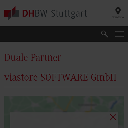
Skip to main content
Standorte
Suche
Suche
Duale Partner
viastore SOFTWARE GmbH