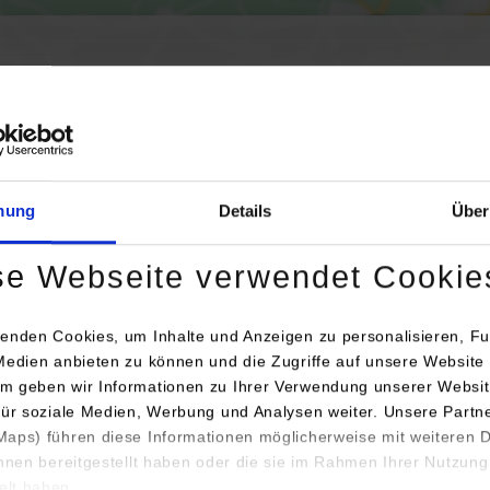
Aktivierung der Karte werden Daten automatisiert an Google Maps übertr
Informationen zum
Datenschutz
mung
Details
Über
Dauerhaft aktivieren
Einmalig aktivieren
se Webseite verwendet Cookie
enden Cookies, um Inhalte und Anzeigen zu personalisieren, Fu
Medien anbieten zu können und die Zugriffe auf unsere Website 
m geben wir Informationen zu Ihrer Verwendung unserer Websit
für soziale Medien, Werbung und Analysen weiter. Unsere Partn
Anschrift / Ansprechperson
Bemerkungen
aps) führen diese Informationen möglicherweise mit weiteren
ihnen bereitgestellt haben oder die sie im Rahmen Ihrer Nutzung
Verifort Capital Group GmbH
lt haben.