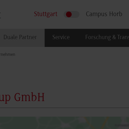
Stuttgart
Campus Horb
Duale Partner
Service
Forschung & Tran
rnehmen
roup GmbH