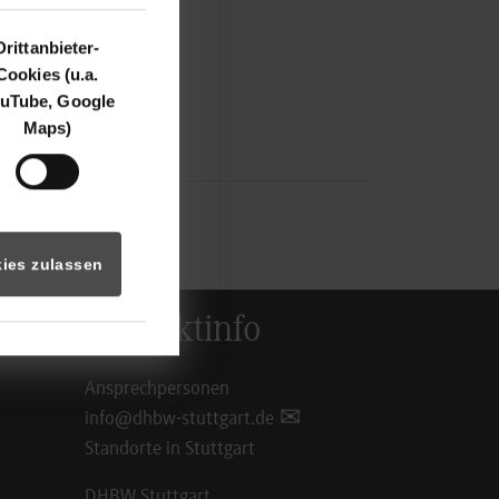
Drittanbieter-
Cookies (u.a.
uTube, Google
Maps)
ies zulassen
Kontaktinfo
Ansprechpersonen
info@dhbw-stuttgart.de
Standorte in Stuttgart
DHBW Stuttgart