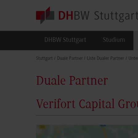
Skip to main content
DHBW Stuttgart
Studium
You are here:
Stuttgart
Duale Partner
Liste Dualer Partner
Unte
Duale Partner
Verifort Capital G