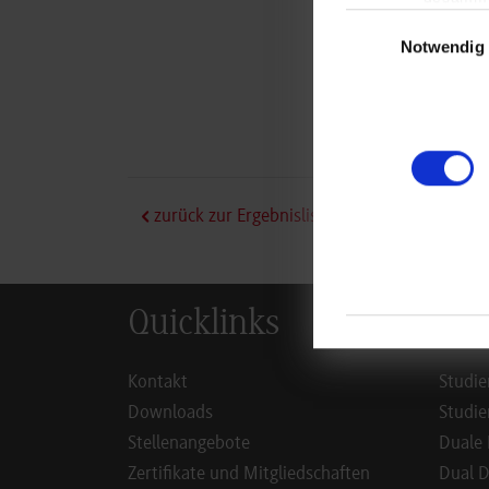
Einwilligungsauswa
Notwendig
zurück zur Ergebnisliste
Quicklinks
Inf
Kontakt
Studie
Downloads
Studie
Stellenangebote
Duale 
Zertifikate und Mitgliedschaften
Dual D