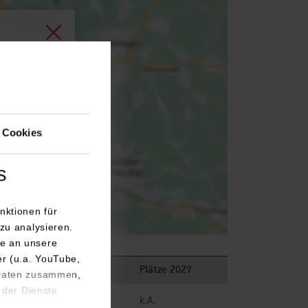
agen.
 Cookies
s
nktionen für
zu analysieren.
e an unsere
er (u.a. YouTube,
Plätze 2026
Plätze 2027
 Daten zusammen,
 der Dienste
frei
k.A.