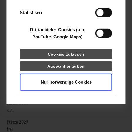
der Dienste gesammelt haben.
ulrich GmbH & Co. KG
Statistiken
Buchbrunnenweg 12
89081
Ulm
Drittanbieter-Cookies (u.a.
https://www.ulrichmedical.com
YouTube, Google Maps)
Anja Stegmaier
(0)731 9654-107
Cookies zulassen
info@ulrichmedical.com
Auswahl erlauben
Nur notwendige Cookies
Ansprechperson für Bewerbungen ist Frau Anja Stegmaier:
a.stegmaier@ulrichmedical.com; Tel. 0731 9654-107.
k.A.
frei