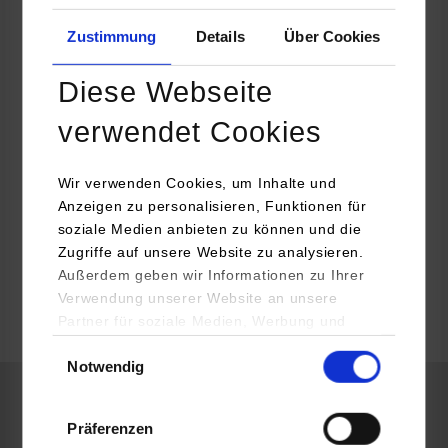
89081
Ulm
Zustimmung
Details
Über Cookies
https://www.ulrichmedical.com
Diese Webseite
Anja Stegmaier
verwendet Cookies
(0)731 9654-107
info@ulrichmedical.com
Wir verwenden Cookies, um Inhalte und
Anzeigen zu personalisieren, Funktionen für
soziale Medien anbieten zu können und die
Zugriffe auf unsere Website zu analysieren.
belegt
Außerdem geben wir Informationen zu Ihrer
Verwendung unserer Website an unsere
Partner für soziale Medien, Werbung und
frei
Analysen weiter. Unsere Partner (u.a.
Einwilligungsauswahl
Notwendig
YouTube, Google Maps) führen diese
Informationen möglicherweise mit weiteren
Daten zusammen, die Sie ihnen bereitgestellt
BWL-Gesundheitsmanagement
Präferenzen
haben oder die sie im Rahmen Ihrer Nutzung