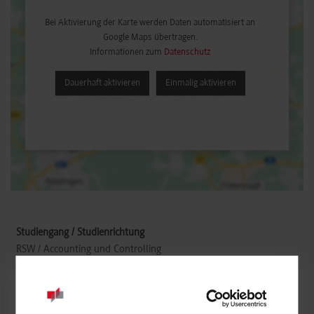
Bei Aktivierung der Karte werden Daten automatisiert an
Google Maps übertragen.
Informationen zum
Datenschutz
Dauerhaft aktivieren
Einmalig aktivieren
RSW / Accounting und Controlling
ulrich GmbH & Co. KG
Buchbrunnenweg 12