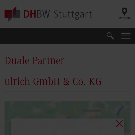
Skip to main content
Standorte
Suche
Suche
Duale Partner
ulrich GmbH & Co. KG