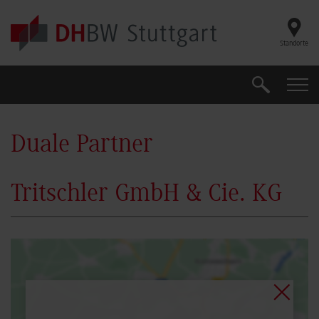
Skip to main content
Standorte
Suche
Suche
Duale Partner
Tritschler GmbH & Cie. KG