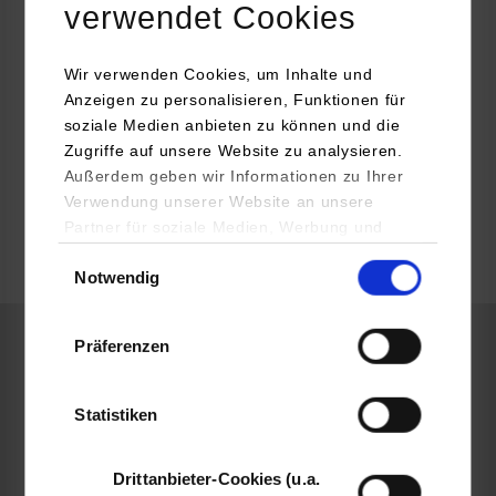
verwendet Cookies
70173
Stuttgart
Melanie Lange
Wir verwenden Cookies, um Inhalte und
Anzeigen zu personalisieren, Funktionen für
soziale Medien anbieten zu können und die
Zugriffe auf unsere Website zu analysieren.
Außerdem geben wir Informationen zu Ihrer
frei
Verwendung unserer Website an unsere
Partner für soziale Medien, Werbung und
Analysen weiter. Unsere Partner (u.a.
Einwilligungsauswahl
k.A.
Notwendig
YouTube, Google Maps) führen diese
Informationen möglicherweise mit weiteren
Daten zusammen, die Sie ihnen bereitgestellt
Präferenzen
haben oder die sie im Rahmen Ihrer Nutzung
BWL-Handel
der Dienste gesammelt haben.
Statistiken
Tritschler GmbH & Cie. KG
Marktplatz 7
Drittanbieter-Cookies (u.a.
70173
Stuttgart