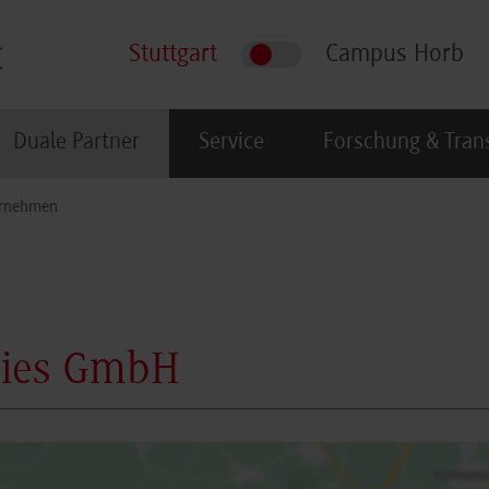
Stuttgart
Campus Horb
Duale Partner
Service
Forschung & Tran
rnehmen
gies GmbH