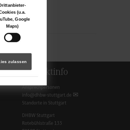
Drittanbieter-
Cookies (u.a.
uTube, Google
Maps)
ies zulassen
Kontaktinfo
Ansprechpersonen
info@dhbw-stuttgart.de
Standorte in Stuttgart
DHBW Stuttgart
Rotebühlstraße 133