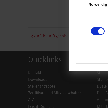
Notwendig
zurück zur Ergebnisliste
Quicklinks
Inf
Kontakt
Studie
Downloads
Studie
Stellenangebote
Duale 
Zertifikate und Mitgliedschaften
Dual D
A-Z
Alumn
Leichte Sprache
Mitarb