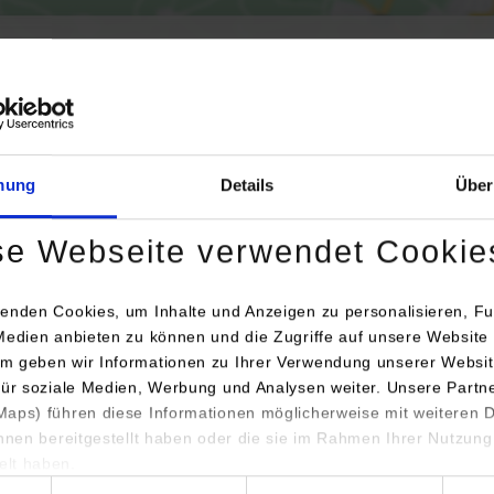
Aktivierung der Karte werden Daten automatisiert an Google Maps übertr
Informationen zum
Datenschutz
mung
Details
Über
Dauerhaft aktivieren
Einmalig aktivieren
se Webseite verwendet Cookie
enden Cookies, um Inhalte und Anzeigen zu personalisieren, Fu
Medien anbieten zu können und die Zugriffe auf unsere Website 
m geben wir Informationen zu Ihrer Verwendung unserer Websit
für soziale Medien, Werbung und Analysen weiter. Unsere Partn
aps) führen diese Informationen möglicherweise mit weiteren
Anschrift / Ansprechperson
Bemerkungen
ihnen bereitgestellt haben oder die sie im Rahmen Ihrer Nutzung
lt haben.
Trendfire Technologies GmbH
hl