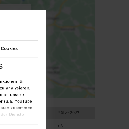
agen.
 Cookies
s
nktionen für
zu analysieren.
e an unsere
er (u.a. YouTube,
 Daten zusammen,
Plätze 2026
Plätze 2027
 der Dienste
frei
k.A.