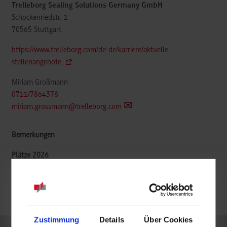
Trelleborg Sealing Solutions Germany GmbH
Schockenriedstr. 1
70565
Stuttgart
https://www.trelleborg.com/de-de/karriere/aktuelle-
stellenangebote
Miriam Großmann
0711/7864378
miriam.grossmann@trelleborg.com
belegt
frei
Zustimmung
Details
Über Cookies