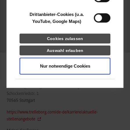
behandelt
Drittanbieter-Cookies (u.a.
YouTube, Google Maps)
frei
Cookies zulassen
frei
Auswahl erlauben
Nur notwendige Cookies
Wirtschaftsingenieurwesen / Allgemein
Trelleborg Sealing Solutions Germany GmbH
Schockenriedstr. 1
70565
Stuttgart
https://www.trelleborg.com/de-de/karriere/aktuelle-
stellenangebote