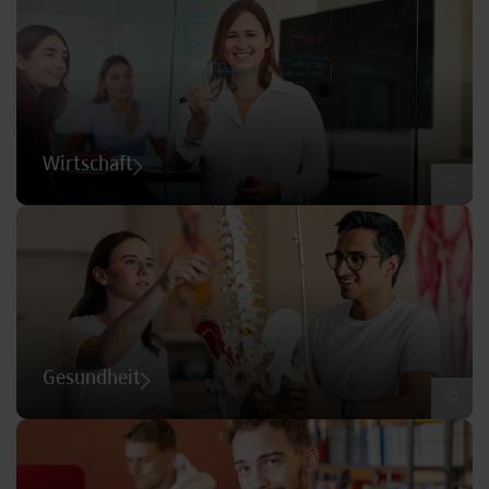
Wirtschaft
©
Gesundheit
©