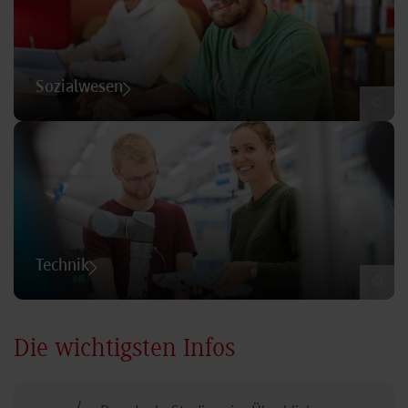
Sozialwesen
©
Technik
©
Die wichtigsten Infos