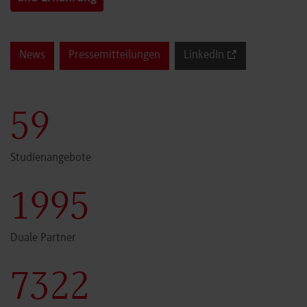
News
Pressemitteilungen
LinkedIn
60
Studienangebote
2000
Duale Partner
7341