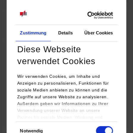
07.09.2026
18:00 Uhr
Online INDIS-Infoveranstaltung für Studierende
Zum Event
Zustimmung
Details
Über Cookies
Diese Webseite
Technologietag: Clean Urban Transportation –
verwendet Cookies
nachhaltige Mobilität im (sub)urbanen Umfeld
Wir verwenden Cookies, um Inhalte und
16.09.2026 - 17.09.2026
Anzeigen zu personalisieren, Funktionen für
soziale Medien anbieten zu können und die
Im Mittelpunkt stehen elektrische Antriebe, moderne
Zugriffe auf unsere Website zu analysieren.
Batterietechnologien und innovative Fahrzeugkonzepte für
Außerdem geben wir Informationen zu Ihrer
nachhaltige Mobilität in Stadt und…
Verwendung unserer Website an unsere
Partner für soziale Medien, Werbung und
Zum Event
Analysen weiter. Unsere Partner (u.a.
Einwilligungsauswahl
Notwendig
YouTube, Google Maps) führen diese