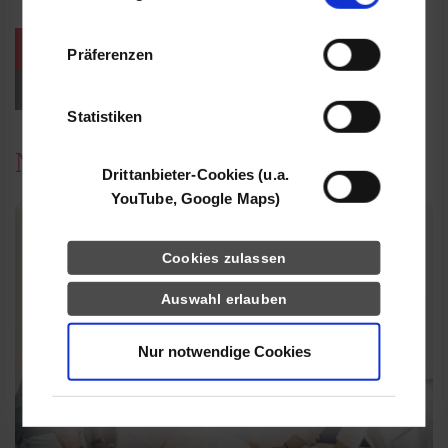
Informationen möglicherweise mit weiteren
Daten zusammen, die Sie ihnen bereitgestellt
weitere Veranstaltungen / Termine
Präferenzen
haben oder die sie im Rahmen Ihrer Nutzung
der Dienste gesammelt haben.
Events für Studieninteressierte
Statistiken
News
Drittanbieter-Cookies (u.a.
YouTube, Google Maps)
Cookies zulassen
Auswahl erlauben
Nur notwendige Cookies