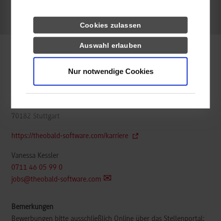
belegt
Cookies zulassen
Auswahl erlauben
Informatik / Künstliche Intelligenz
Nur notwendige Cookies
Theobald Software GmbH
Kernerstraße 50
70182
Stuttgart
https://theobald-software.com/karriere
Vanessa Kessler
0711 46 05 99 0
jobs@theobald-software.com
Bewerbungen bitte ausschließlich Online über das Stellenportal: