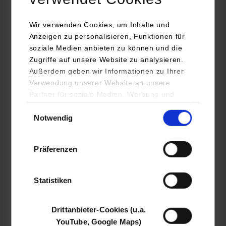
BWL-Digital Business Management
Wir verwenden Cookies, um Inhalte und
Anzeigen zu personalisieren, Funktionen für
Theobald Software GmbH
soziale Medien anbieten zu können und die
Kernerstraße 50
Zugriffe auf unsere Website zu analysieren.
70182
Stuttgart
Außerdem geben wir Informationen zu Ihrer
Verwendung unserer Website an unsere
https://theobald-software.com/karriere
Partner für soziale Medien, Werbung und
Benjamin Föll
Analysen weiter. Unsere Partner (u.a.
Einwilligungsauswahl
+49 711 46 05 99 17
Notwendig
YouTube, Google Maps) führen diese
Informationen möglicherweise mit weiteren
jobs@theobald-software.com
Daten zusammen, die Sie ihnen bereitgestellt
Präferenzen
haben oder die sie im Rahmen Ihrer Nutzung
der Dienste gesammelt haben.
Bewerbungen bitte ausschließlich Online über das Stellenportal:
Statistiken
https://theobald-software-gmbh.jobs.personio.de
Drittanbieter-Cookies (u.a.
belegt
YouTube, Google Maps)