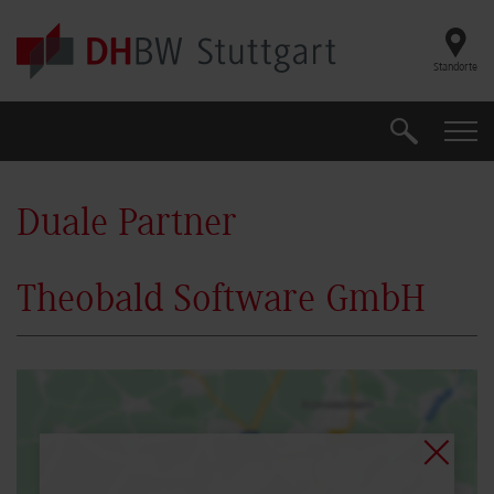
Skip to main content
Standorte
Suche
Suche
Duale Partner
Theobald Software GmbH