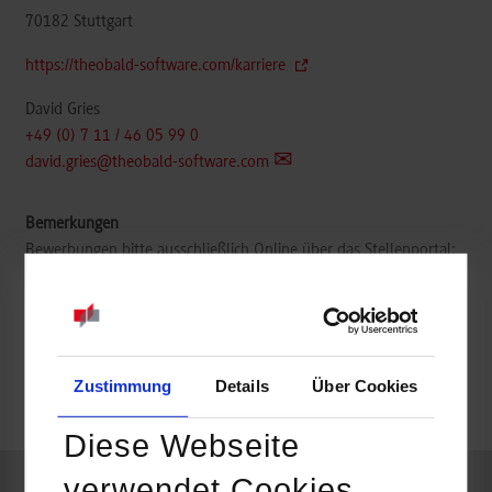
70182
Stuttgart
https://theobald-software.com/karriere
David Gries
+49 (0) 7 11 / 46 05 99 0
david.gries@theobald-software.com
Bewerbungen bitte ausschließlich Online über das Stellenportal:
https://theobald-software-gmbh.jobs.personio.de
belegt
Zustimmung
Details
Über Cookies
k.A.
Diese Webseite
verwendet Cookies