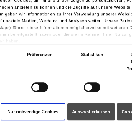
enden Cookies, um Inhalte und Anzeigen zu personalisieren, Fu
Hohenbergstr. 32
Medien anbieten zu können und die Zugriffe auf unsere Website 
72401
Haigerloch
m geben wir Informationen zu Ihrer Verwendung unserer Websit
für soziale Medien, Werbung und Analysen weiter. Unsere Partn
www.theben.de
aps) führen diese Informationen möglicherweise mit weiteren
ihnen bereitgestellt haben oder die sie im Rahmen Ihrer Nutzung
Melanie Maier
lt haben.
07474-692377
hl
career@theben.de
Präferenzen
Statistiken
Theben AG
Yo
Hohenbergstr. 32
72401
Haigerloch
www.theben.de
Melanie Maier
07474-692377
Nur notwendige Cookies
Auswahl erlauben
Cook
career@theben.de