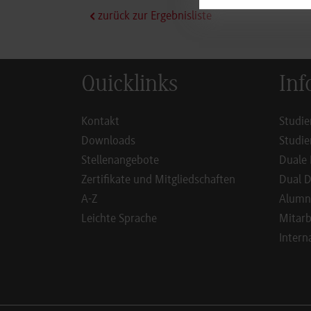
zurück zur Ergebnisliste
Quicklinks
Inf
Kontakt
Studie
Downloads
Studie
Stellenangebote
Duale 
Zertifikate und Mitgliedschaften
Dual D
A-Z
Alumn
Leichte Sprache
Mitarb
Intern