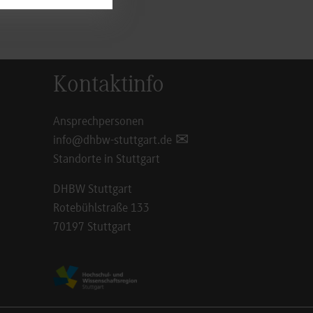
Kontaktinfo
Ansprechpersonen
info@dhbw-stuttgart.de
Standorte in Stuttgart
DHBW Stuttgart
Rotebühlstraße 133
70197 Stuttgart