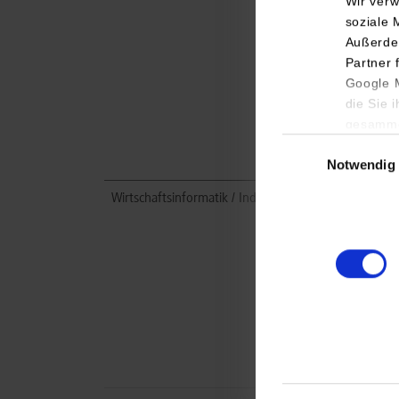
Wir verw
soziale 
Außerde
Partner 
Google M
die Sie 
gesamme
Einwilligungsauswa
Notwendig
Wirtschaftsinformatik / Industrie