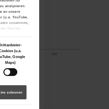
nktionen für
zu analysieren.
e an unsere
er (u.a. YouTube,
 Daten zusammen,
 der Dienste
Drittanbieter-
Cookies (u.a.
belegt
frei
uTube, Google
Maps)
ies zulassen