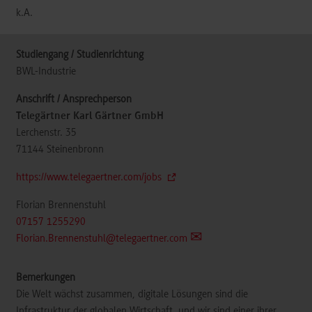
k.A.
BWL-Industrie
Telegärtner Karl Gärtner GmbH
Lerchenstr. 35
71144
Steinenbronn
https://www.telegaertner.com/jobs
Florian Brennenstuhl
07157 1255290
Florian.Brennenstuhl@telegaertner.com
Die Welt wächst zusammen, digitale Lösungen sind die
Infrastruktur der globalen Wirtschaft, und wir sind einer ihrer