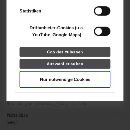
der Dienste gesammelt haben.
Telegärtner Karl Gärtner GmbH
Statistiken
Lerchenstr. 35
71144
Steinenbronn
Drittanbieter-Cookies (u.a.
https://www.telegaertner.com/jobs
YouTube, Google Maps)
Florian Brennenstuhl
Cookies zulassen
07157 1255290
Florian.Brennenstuhl@telegaertner.com
Auswahl erlauben
Nur notwendige Cookies
Die Welt wächst zusammen, digitale Lösungen sind die
Infrastruktur der globalen Wirtschaft, und wir sind einer ihrer
Architekten. Werde DU teil des Teams und bewirb dich jetzt!
Bewerbung an: Bewerbung@telegaertner.com
belegt