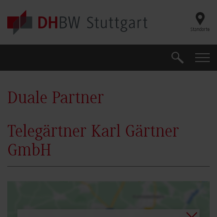
Skip to main content
Standorte
Suche
Suche
Duale Partner
Telegärtner Karl Gärtner
GmbH