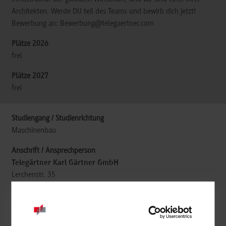
Architekten. Werde DU teil des Teams und bewirb dich jetzt!
Bewerbung an: Bewerbung@telegaertner.com
frei
frei
Maschinenbau
Telegärtner Karl Gärtner GmbH
Lerchenstr. 35
71144
Steinenbronn
https://www.telegaertner.com/jobs