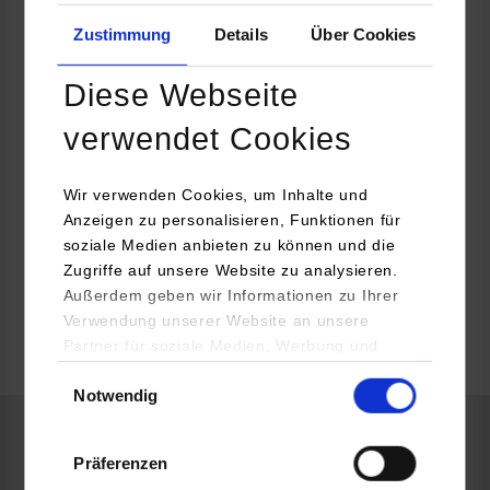
Florian Brennenstuhl
07157 1255290
Zustimmung
Details
Über Cookies
Florian.Brennenstuhl@telegaertner.com
Diese Webseite
verwendet Cookies
Die Welt wächst zusammen, digitale Lösungen sind die
Infrastruktur der globalen Wirtschaft, und wir sind einer ihrer
Wir verwenden Cookies, um Inhalte und
Architekten. Werde DU teil des Teams und bewirb dich jetzt!
Anzeigen zu personalisieren, Funktionen für
Bewerbung an: Bewerbung@telegaertner.com
soziale Medien anbieten zu können und die
Zugriffe auf unsere Website zu analysieren.
frei
Außerdem geben wir Informationen zu Ihrer
Verwendung unserer Website an unsere
Partner für soziale Medien, Werbung und
frei
Analysen weiter. Unsere Partner (u.a.
Einwilligungsauswahl
Notwendig
YouTube, Google Maps) führen diese
Informationen möglicherweise mit weiteren
Daten zusammen, die Sie ihnen bereitgestellt
Wirtschaftsinformatik / Industrie
Präferenzen
haben oder die sie im Rahmen Ihrer Nutzung