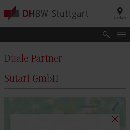
Skip to main content
Standorte
Suche
Suche
Duale Partner
Sutari GmbH