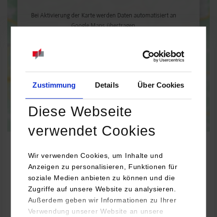
Bei Aktivierung der Karte werden Daten automatisiert an
Google Maps übertragen.
Informationen zum
Datenschutz
Dauerhaft aktivieren
Einmalig aktivieren
Zustimmung
Details
Über Cookies
Diese Webseite
verwendet Cookies
Wir verwenden Cookies, um Inhalte und
Anzeigen zu personalisieren, Funktionen für
BWL-Handel
soziale Medien anbieten zu können und die
Zugriffe auf unsere Website zu analysieren.
Außerdem geben wir Informationen zu Ihrer
Sutari GmbH
Verwendung unserer Website an unsere
Robert-Bosch-Str. 6