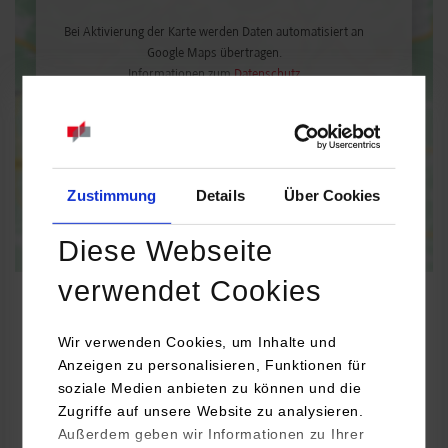
Bei Aktivierung der Karte werden Daten automatisiert an
Google Maps übertragen.
Informationen zum
Datenschutz
Dauerhaft aktivieren
Einmalig aktivieren
Zustimmung
Details
Über Cookies
Diese Webseite
verwendet Cookies
Wir verwenden Cookies, um Inhalte und
Wirtschaftsinformatik / Dienstleistungsmanagement
Anzeigen zu personalisieren, Funktionen für
soziale Medien anbieten zu können und die
Zugriffe auf unsere Website zu analysieren.
SUPORTIS AG
Außerdem geben wir Informationen zu Ihrer
Wilhelm-Bleyle-Str. 7-9