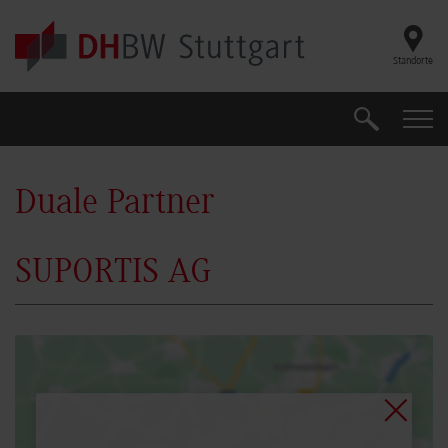
Skip to main content
Standorte
Suche
Suche
Duale Partner
SUPORTIS AG