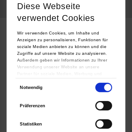
Diese Webseite
frei
verwendet Cookies
Wir verwenden Cookies, um Inhalte und
Elektrotechnik und Informationstechnik
Anzeigen zu personalisieren, Funktionen für
soziale Medien anbieten zu können und die
Stuttgarter Straßenbahnen AG
Zugriffe auf unsere Website zu analysieren.
Schockenriedstraße 50
Außerdem geben wir Informationen zu Ihrer
Verwendung unserer Website an unsere
70565
Stuttgart
Partner für soziale Medien, Werbung und
www.ssb-ag.de/karriere/stellenangebote/
Analysen weiter. Unsere Partner (u.a.
Einwilligungsauswahl
Notwendig
YouTube, Google Maps) führen diese
Madeleine Broch
Informationen möglicherweise mit weiteren
+49 711 7885-0
Daten zusammen, die Sie ihnen bereitgestellt
Madeleine.Broch@ssb-ag.de
Präferenzen
haben oder die sie im Rahmen Ihrer Nutzung
der Dienste gesammelt haben.
Statistiken