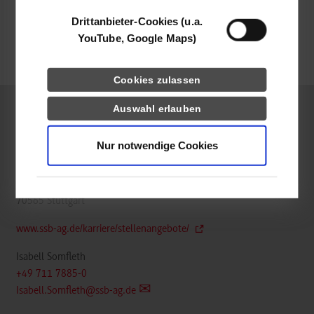
belegt
Drittanbieter-Cookies (u.a.
YouTube, Google Maps)
frei
Cookies zulassen
Auswahl erlauben
RSW / Accounting und Controlling
Nur notwendige Cookies
Stuttgarter Straßenbahnen AG
Schockenriedstraße 50
70565
Stuttgart
www.ssb-ag.de/karriere/stellenangebote/
Isabell Somfleth
+49 711 7885-0
Isabell.Somfleth@ssb-ag.de