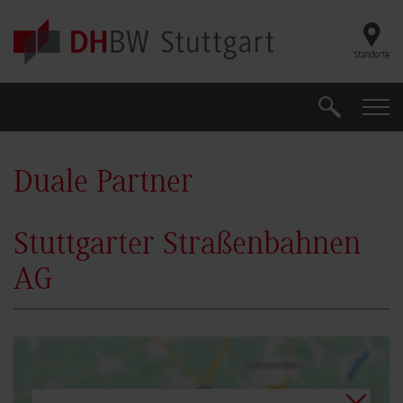
Skip to main content
Standorte
Suche
Suche
Duale Partner
Stuttgarter Straßenbahnen
AG