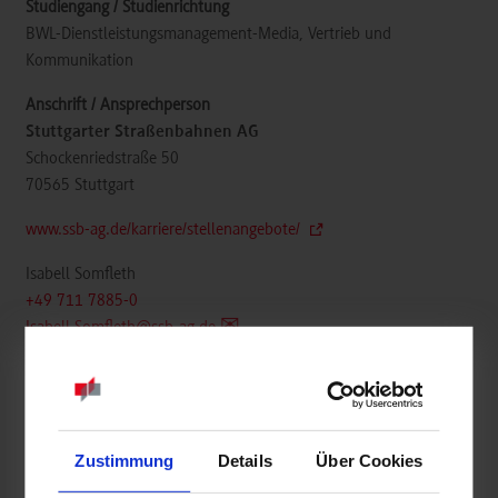
BWL-Dienstleistungsmanagement-Media, Vertrieb und
Kommunikation
Stuttgarter Straßenbahnen AG
Schockenriedstraße 50
70565
Stuttgart
www.ssb-ag.de/karriere/stellenangebote/
Isabell Somfleth
+49 711 7885-0
Isabell.Somfleth@ssb-ag.de
Zustimmung
Details
Über Cookies
k.A.