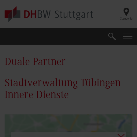
Skip to main content
Standorte
Suche
Suche
Duale Partner
Stadtverwaltung Tübingen
Innere Dienste