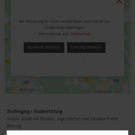
Bei Aktivierung der Karte werden Daten automatisiert an
Google Maps übertragen.
Informationen zum
Datenschutz
Dauerhaft aktivieren
Einmalig aktivieren
Soziale Arbeit mit Kindern, Jugendlichen und Familien-Frühe
Bildung