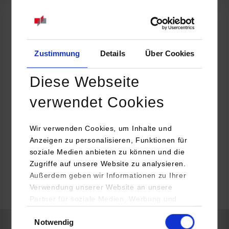
Stadtverwaltung Tübingen Innere Dienste
Am Markt 1
72070
Tübingen
Zustimmung
Details
Über Cookies
Nina Neher
07071 204 1391
Diese Webseite
ausbildung@tuebingen.de
verwendet Cookies
Wir verwenden Cookies, um Inhalte und
ausbildung@tuebingen.de
Anzeigen zu personalisieren, Funktionen für
soziale Medien anbieten zu können und die
belegt
Zugriffe auf unsere Website zu analysieren.
Außerdem geben wir Informationen zu Ihrer
Verwendung unserer Website an unsere
k.A.
Partner für soziale Medien, Werbung und
Analysen weiter. Unsere Partner (u.a.
Einwilligungsauswahl
Notwendig
YouTube, Google Maps) führen diese