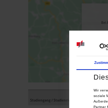
Bei 
Zustim
Die
Wir verw
soziale 
Studiengang / Studienrichtung
Außerde
Partner 