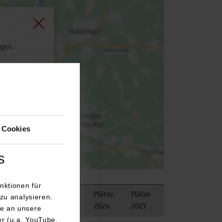
agen.
 Cookies
s
nktionen für
Plätze
Plätze
zu analysieren.
erkungen
2026
2027
e an unsere
er (u.a. YouTube,