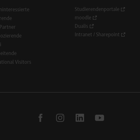
Studierendenportale
ninteressierte
moodle
rende
Dualis
Partner
Intranet / Sharepoint
ozierende
i
eitende
ational Visitors
facebook
instagram
linkedin
youtube