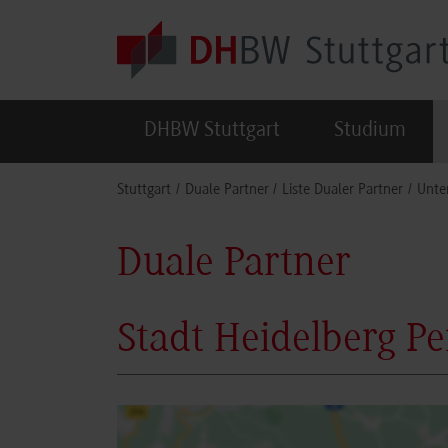
Skip to main content
DHBW Stuttgart
Studium
You are here:
Stuttgart
Duale Partner
Liste Dualer Partner
Unte
Duale Partner
Stadt Heidelberg P