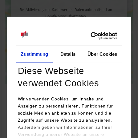
Bei Aktivierung der Karte werden Daten automatisiert an
Google Maps übertragen.
Informationen zum
Datenschutz
Dauerhaft aktivieren
Einmalig aktivieren
Zustimmung
Details
Über Cookies
Diese Webseite
verwendet Cookies
Wir verwenden Cookies, um Inhalte und
Anzeigen zu personalisieren, Funktionen für
Wirtschaftsingenieurwesen / Facility Management
soziale Medien anbieten zu können und die
Zugriffe auf unsere Website zu analysieren.
Außerdem geben wir Informationen zu Ihrer
Stadt Aalen
Verwendung unserer Website an unsere
Marktplatz 30