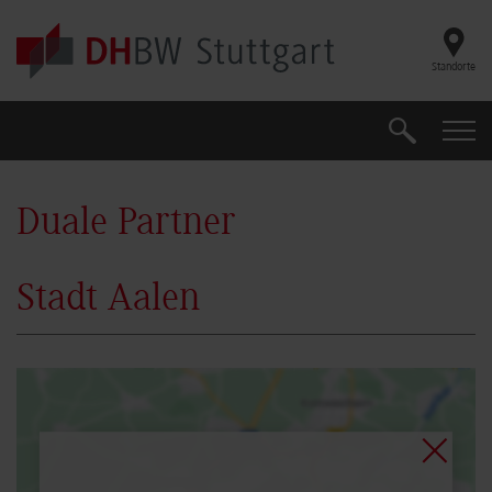
Skip to main content
Standorte
Suche
Suche
Duale Partner
Stadt Aalen