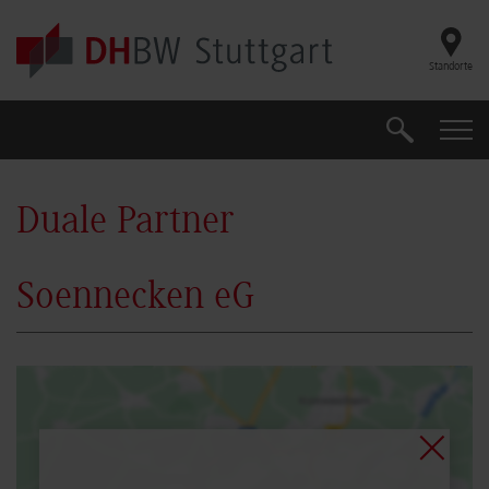
Skip to main content
Standorte
Suche
Suche
Duale Partner
Soennecken eG