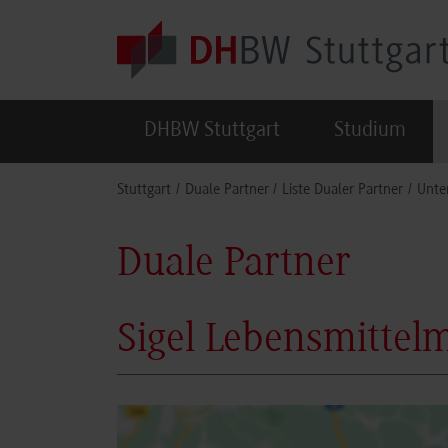
Skip to main content
DHBW Stuttgart
Studium
You are here:
Stuttgart
Duale Partner
Liste Dualer Partner
Unte
Duale Partner
Sigel Lebensmittel