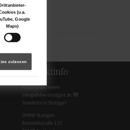
Drittanbieter-
Cookies (u.a.
uTube, Google
Maps)
ies zulassen
Kontaktinfo
Ansprechpersonen
info@dhbw-stuttgart.de
Standorte in Stuttgart
DHBW Stuttgart
Rotebühlstraße 133