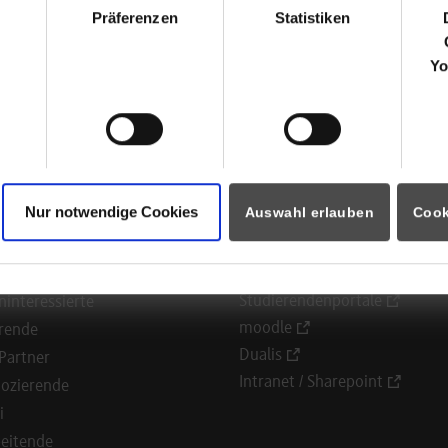
Mörikestr. 13
Präferenzen
Statistiken
72622
Oberboihingen
Yo
Fabian Klingenfuß
Nur notwendige Cookies
Auswahl erlauben
Cook
ormationen für
Portale
Studierendenportale
ninteressierte
moodle
rende
Dualis
Partner
Intranet / Sharepoint
ozierende
i
eitende