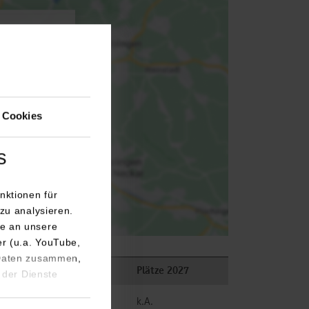
agen.
 Cookies
s
nktionen für
zu analysieren.
e an unsere
er (u.a. YouTube,
 Daten zusammen,
Plätze 2026
Plätze 2027
 der Dienste
frei
k.A.