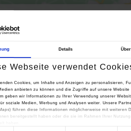
Aktivierung der Karte werden Daten automatisiert an Google Maps übertr
Informationen zum
Datenschutz
mung
Details
Über
Dauerhaft aktivieren
Einmalig aktivieren
se Webseite verwendet Cookie
enden Cookies, um Inhalte und Anzeigen zu personalisieren, Fu
Medien anbieten zu können und die Zugriffe auf unsere Website 
m geben wir Informationen zu Ihrer Verwendung unserer Websit
für soziale Medien, Werbung und Analysen weiter. Unsere Partn
aps) führen diese Informationen möglicherweise mit weiteren
Anschrift / Ansprechperson
Bemerkungen
ihnen bereitgestellt haben oder die sie im Rahmen Ihrer Nutzung
lt haben.
Sigel Lebensmittelmärkte KG
hl