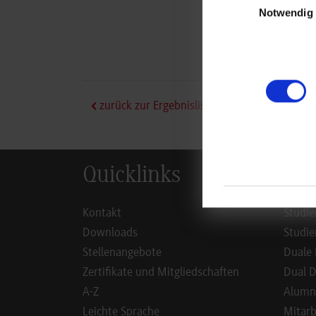
Notwendig
zurück zur Ergebnisliste
Quicklinks
Inf
Kontakt
Studie
Downloads
Studie
Stellenangebote
Duale 
Zertifikate und Mitgliedschaften
Dual D
A-Z
Alumn
Leichte Sprache
Mitarb