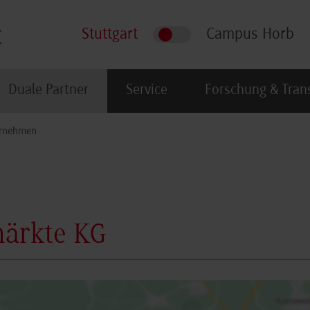
Stuttgart
Campus Horb
Duale Partner
Service
Forschung & Tran
rnehmen
märkte KG