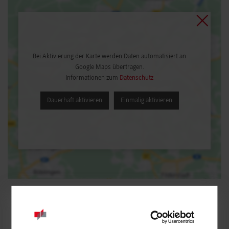
Bei Aktivierung der Karte werden Daten automatisiert an
Google Maps übertragen.
Informationen zum
Datenschutz
Dauerhaft aktivieren
Einmalig aktivieren
RSW / Steuern- und Prüfungswesen