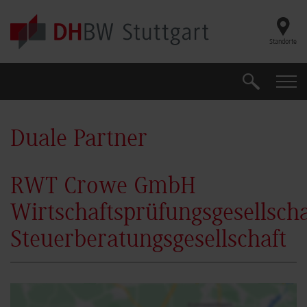
Skip to main content
Standorte
Suche
Suche
Duale Partner
RWT Crowe GmbH
Wirtschaftsprüfungsgesellscha
Steuerberatungsgesellschaft