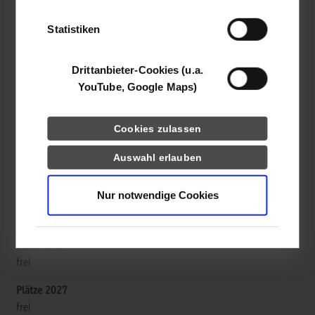
der Dienste gesammelt haben.
RSW / Wirtschaftsprüfung
Statistiken
RWT Crowe GmbH Wirtschaftsprüfungsgesellschaft,
Drittanbieter-Cookies (u.a.
Steuerberatungsgesellschaft
YouTube, Google Maps)
Olgastr. 86
70180
Stuttgart
Cookies zulassen
Cornelia Stehle
Auswahl erlauben
0711 319400-00
personal@rwt-gruppe.de
Nur notwendige Cookies
frei
frei