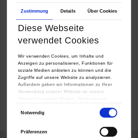
Zustimmung
Details
Über Cookies
RWT Crowe GmbH Wirtschaftsprüfungsgesellschaft,
Steuerberatungsgesellschaft
Diese Webseite
Olgastr. 86
70180
Stuttgart
verwendet Cookies
Cornelia Stehle
Wir verwenden Cookies, um Inhalte und
0711 319400-00
Anzeigen zu personalisieren, Funktionen für
personal@rwt-gruppe.de
soziale Medien anbieten zu können und die
Zugriffe auf unsere Website zu analysieren.
Außerdem geben wir Informationen zu Ihrer
Verwendung unserer Website an unsere
Partner für soziale Medien, Werbung und
frei
Analysen weiter. Unsere Partner (u.a.
Einwilligungsauswahl
Notwendig
YouTube, Google Maps) führen diese
Informationen möglicherweise mit weiteren
frei
Daten zusammen, die Sie ihnen bereitgestellt
Präferenzen
haben oder die sie im Rahmen Ihrer Nutzung