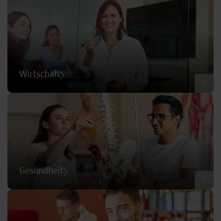
Wirtschaft
©
Gesundheit
©