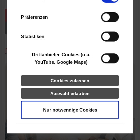
Informationen möglicherweise mit weiteren
Daten zusammen, die Sie ihnen bereitgestellt
weitere Veranstaltungen / Termine
Präferenzen
haben oder die sie im Rahmen Ihrer Nutzung
der Dienste gesammelt haben.
Events für Studieninteressierte
Statistiken
News
Drittanbieter-Cookies (u.a.
YouTube, Google Maps)
Cookies zulassen
Auswahl erlauben
Nur notwendige Cookies