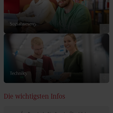
Sozialwesen
©
Technik
©
Die wichtigsten Infos