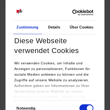
07.09.2026
18:00 Uhr
Online INDIS-Infoveranstaltung für Studierende
Zum Event
Zustimmung
Details
Über Cookies
Diese Webseite
Technologietag: Clean Urban Transportation –
verwendet Cookies
nachhaltige Mobilität im (sub)urbanen Umfeld
Wir verwenden Cookies, um Inhalte und
16.09.2026 - 17.09.2026
Anzeigen zu personalisieren, Funktionen für
soziale Medien anbieten zu können und die
Im Mittelpunkt stehen elektrische Antriebe, moderne
Zugriffe auf unsere Website zu analysieren.
Batterietechnologien und innovative Fahrzeugkonzepte für
Außerdem geben wir Informationen zu Ihrer
nachhaltige Mobilität in Stadt und…
Verwendung unserer Website an unsere
Partner für soziale Medien, Werbung und
Zum Event
Analysen weiter. Unsere Partner (u.a.
Einwilligungsauswahl
Notwendig
YouTube, Google Maps) führen diese