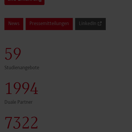
News
Pressemitteilungen
LinkedIn
60
Studienangebote
2000
Duale Partner
7341