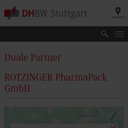
Skip to main content
Standorte
Suche
Suche
Duale Partner
ROTZINGER PharmaPack
GmbH