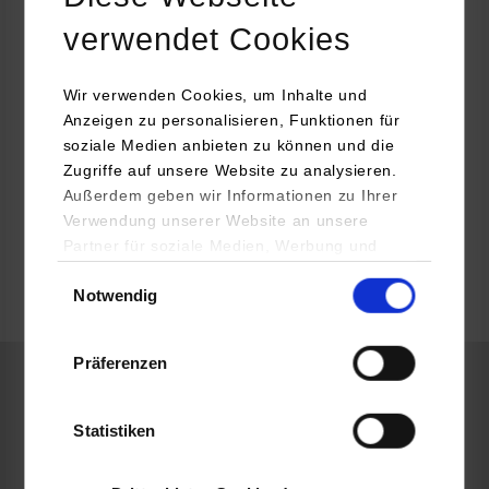
ROTZINGER PharmaPack GmbH
verwendet Cookies
Stuttgarter Straße 130
71332
Waiblingen
Wir verwenden Cookies, um Inhalte und
Melanie Lang
Anzeigen zu personalisieren, Funktionen für
soziale Medien anbieten zu können und die
Zugriffe auf unsere Website zu analysieren.
Außerdem geben wir Informationen zu Ihrer
Verwendung unserer Website an unsere
frei
Partner für soziale Medien, Werbung und
Analysen weiter. Unsere Partner (u.a.
Einwilligungsauswahl
Notwendig
YouTube, Google Maps) führen diese
k.A.
Informationen möglicherweise mit weiteren
Daten zusammen, die Sie ihnen bereitgestellt
Präferenzen
haben oder die sie im Rahmen Ihrer Nutzung
der Dienste gesammelt haben.
Informatik
Statistiken
ROTZINGER PharmaPack GmbH