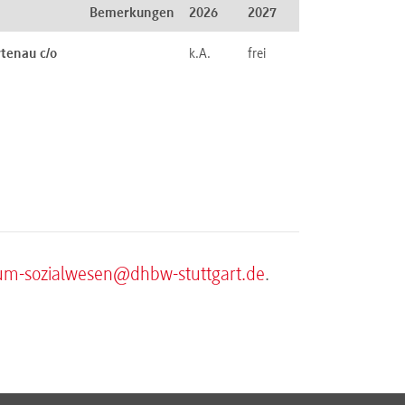
Bemerkungen
2026
2027
tenau c/o
k.A.
frei
um-sozialwesen@dhbw-stuttgart.de
.