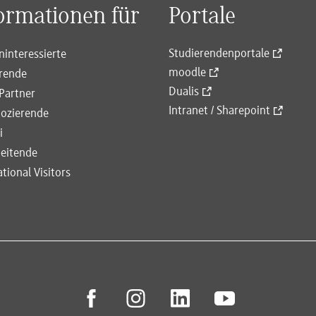
ormationen für
Portale
Studierendenportale
ninteressierte
moodle
rende
Dualis
Partner
Intranet / Sharepoint
ozierende
i
eitende
ational Visitors
facebook
instagram
linkedin
youtube