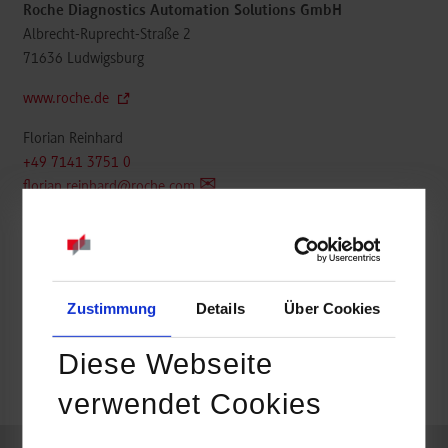
Roche Diagnostics Automation Solutions GmbH
Albrecht-Ruprecht-Straße 2
71636
Ludwigsburg
www.roche.de
Florian Reinhard
+49 7141 3751 0
florian.reinhard@roche.com
https://careers.roche.com/de/de/germany-ludwigsburg-de
Zustimmung
Details
Über Cookies
belegt
Diese Webseite
k.A.
verwendet Cookies