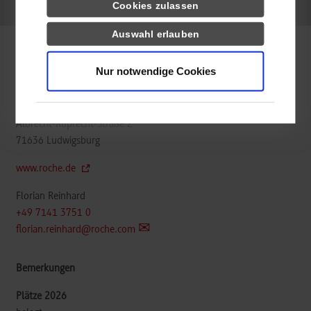
k.A.
Cookies zulassen
Auswahl erlauben
Informatik
Nur notwendige Cookies
Roche Diagnostics Automation Solutions GmbH
Albrecht-Ruprecht-Straße 2
71636
Ludwigsburg
www.roche.de
Florian Reinhard
+49 7141 3751 0
florian.reinhard@roche.com