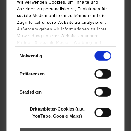
Wir verwenden Cookies, um Inhalte und
Anzeigen zu personalisieren, Funktionen für
Embedded Systems / General Engineering
soziale Medien anbieten zu können und die
Zugriffe auf unsere Website zu analysieren.
Roche Diagnostics Automation Solutions GmbH
Außerdem geben wir Informationen zu Ihrer
Albrecht-Ruprecht-Straße 2
Verwendung unserer Website an unsere
71636
Ludwigsburg
Partner für soziale Medien, Werbung und
Analysen weiter. Unsere Partner (u.a.
Einwilligungsauswahl
www.roche.de
Notwendig
YouTube, Google Maps) führen diese
Informationen möglicherweise mit weiteren
Florian Reinhard
Daten zusammen, die Sie ihnen bereitgestellt
+49 7141 3751 0
Präferenzen
haben oder die sie im Rahmen Ihrer Nutzung
florian.reinhard@roche.com
der Dienste gesammelt haben.
Statistiken
Drittanbieter-Cookies (u.a.
belegt
YouTube, Google Maps)