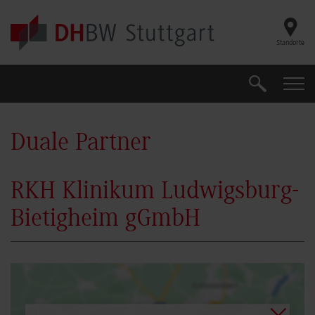
Skip to main content
Standorte
Suche
Suche
Duale Partner
RKH Klinikum Ludwigsburg-
Bietigheim gGmbH