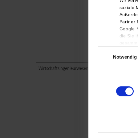
Wir verw
soziale 
Außerde
Partner 
Google M
die Sie 
gesamme
Einwilligungsauswa
Notwendig
Wirtschaftsingenieurwesen / Allgemein