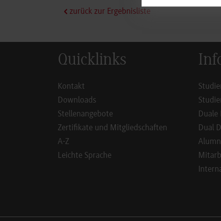
zurück zur Ergebnisliste
Quicklinks
Inf
Kontakt
Studie
Downloads
Studie
Stellenangebote
Duale 
Zertifikate und Mitgliedschaften
Dual D
A-Z
Alumn
Leichte Sprache
Mitarb
Intern