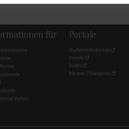
ormationen für
Portale
Studierendenportale
ninteressierte
moodle
rende
Dualis
Partner
Intranet / Sharepoint
ozierende
i
eitende
ational Visitors