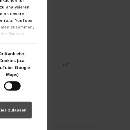
nktionen für
zu analysieren.
e an unsere
er (u.a. YouTube,
 Daten zusammen,
 der Dienste
Drittanbieter-
Cookies (u.a.
frei
k.A.
uTube, Google
Maps)
ies zulassen