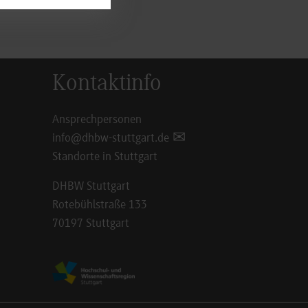
Kontaktinfo
Ansprechpersonen
info@dhbw-stuttgart.de
Standorte in Stuttgart
DHBW Stuttgart
Rotebühlstraße 133
70197 Stuttgart