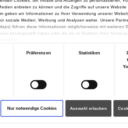
enden Cookies, um Inhalte und Anzeigen zu personalisieren, Fu
Egerten 9
Medien anbieten zu können und die Zugriffe auf unsere Website 
74388
Talheim
m geben wir Informationen zu Ihrer Verwendung unserer Websit
für soziale Medien, Werbung und Analysen weiter. Unsere Partn
https://www.kutting.de/karriere.html
aps) führen diese Informationen möglicherweise mit weiteren
ihnen bereitgestellt haben oder die sie im Rahmen Ihrer Nutzung
Mirijam Weinkauf-Henn
lt haben.
+49 (0) 7133 – 9814 – 1251
hl
mirjam.weinkauf-henn@kutting.de
Präferenzen
Statistiken
RK Kutting GmbH
Yo
Egerten 9
74388
Talheim
https://www.kutting.de/karriere.html
Mirijam Weinkauf-Henn
+49 (0) 7133 – 9814 – 1251
Nur notwendige Cookies
Auswahl erlauben
Cook
mirjam.weinkauf-henn@kutting.de