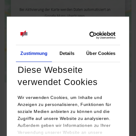
Bei Aktivierung der Karte werden Daten automatisiert an
Google Maps übertragen.
Informationen zum
Datenschutz
Dauerhaft aktivieren
Einmalig aktivieren
Zustimmung
Details
Über Cookies
Diese Webseite
verwendet Cookies
Wir verwenden Cookies, um Inhalte und
Anzeigen zu personalisieren, Funktionen für
BWL-Handel
soziale Medien anbieten zu können und die
Zugriffe auf unsere Website zu analysieren.
Außerdem geben wir Informationen zu Ihrer
rentES OHG
Verwendung unserer Website an unsere
Großer Forst 10