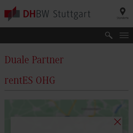
Skip to main content
Standorte
Suche
Suche
Duale Partner
rentES OHG